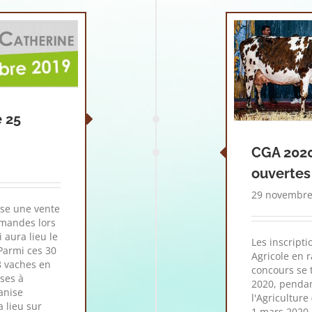
e 25
CGA 2020 
ouvertes 
29 novembre
ise une vente
rmandes lors
 aura lieu le
Les inscript
Parmi ces 30
Agricole en 
8 vaches en
concours se 
sses à
2020, pendan
anise
l'Agricultur
 lieu sur
1 mars 2020, 