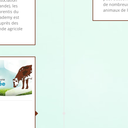
ssociation
de nombreux 
ande), les
animaux de l
prentis du
Academy est
uprès des
nde agricole