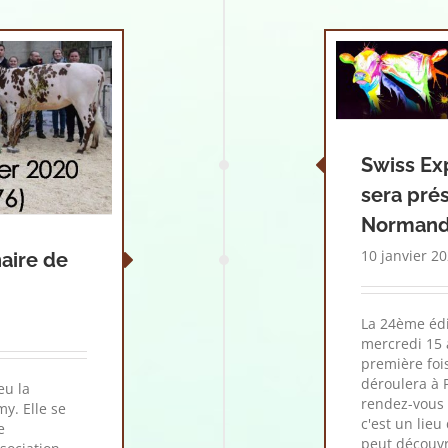
Swiss Ex
sera pré
Norman
10 janvier 2
aire de
La 24ème édi
mercredi 15 
première fois
déroulera à 
eu la
rendez-vous 
y. Elle se
c'est un lieu
e
peut découvri