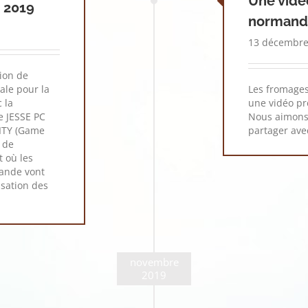
Une vidé
 2019
normand
13 décembre
tion de
ale pour la
Les fromage
 la
une vidéo pr
e JESSE PC
Nous aimons 
NITY (Game
partager ave
n de
 où les
ande vont
lisation des
novembre
2019