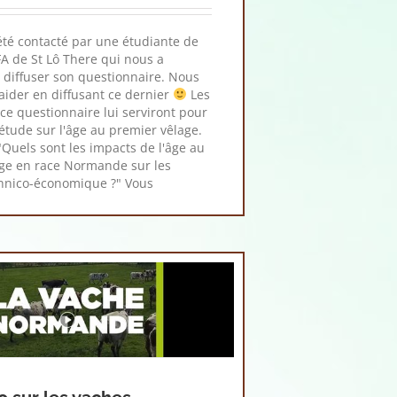
té contacté par une étudiante de
A de St Lô There qui nous a
r diffuser son questionnaire. Nous
'aider en diffusant ce dernier
Les
ce questionnaire lui serviront pour
 étude sur l'âge au premier vêlage.
: "Quels sont les impacts de l'âge au
ge en race Normande sur les
chnico-économique ?" Vous