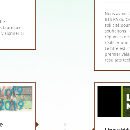
Nous avons é
BTS PA du CF
be :
sollicité pou
s taureaux
souhaitons l
visionner ci-
réponses de 
réaliser une
Le titre est 
premier vêla
résultats te
ie