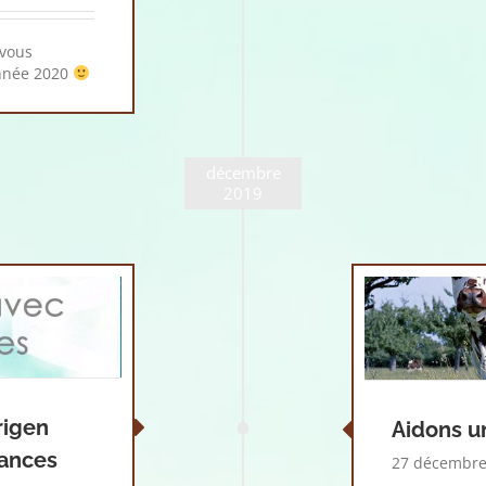
 vous
nnée 2020
décembre
2019
rigen
Aidons u
ances
27 décembre