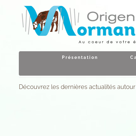
Passer
au
contenu
Présentation
C
Découvrez les dernières actualités autou