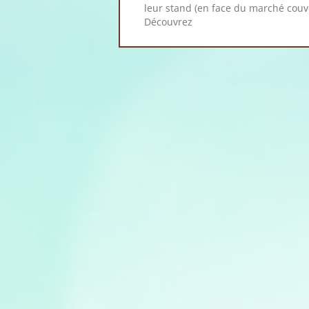
leur stand (en face du marché couve
Découvrez