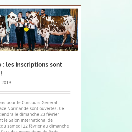
: les inscriptions sont
!
 2019
ions pour le Concours Général
race Normande sont ouvertes. Ce
tiendra le dimanche 23 février
t le Salon International de
e (du samedi 22 février au dimanche
Parc des expositions de Paris -