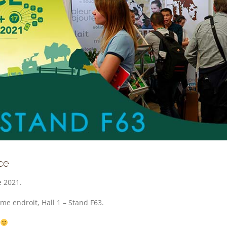
ce
e 2021.
e endroit, Hall 1 – Stand F63.
r