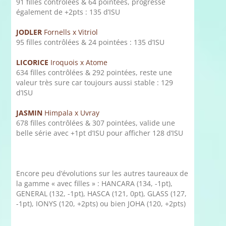
91 filles contrôlées & 64 pointées, progresse
également de +2pts : 135 d’ISU
JODLER
Fornells x Vitriol
95 filles contrôlées & 24 pointées : 135 d’ISU
LICORICE
Iroquois x Atome
634 filles contrôlées & 292 pointées, reste une
valeur très sure car toujours aussi stable : 129
d’ISU
JASMIN
Himpala x Uvray
678 filles contrôlées & 307 pointées, valide une
belle série avec +1pt d’ISU pour afficher 128 d’ISU
Encore peu d’évolutions sur les autres taureaux de
la gamme « avec filles » : HANCARA (134, -1pt),
GENERAL (132, -1pt), HASCA (121, 0pt), GLASS (127,
-1pt), IONYS (120, +2pts) ou bien JOHA (120, +2pts)