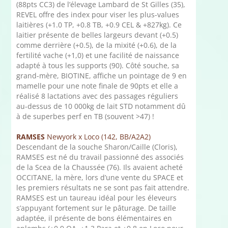
(88pts CC3) de l’élevage Lambard de St Gilles (35),
REVEL offre des index pour viser les plus-values
laitières (+1.0 TP, +0.8 TB, +0.9 CEL & +827kg). Ce
laitier présente de belles largeurs devant (+0.5)
comme derrière (+0.5), de la mixité (+0.6), de la
fertilité vache (+1,0) et une facilité de naissance
adapté à tous les supports (90). Côté souche, sa
grand-mère, BIOTINE, affiche un pointage de 9 en
mamelle pour une note finale de 90pts et elle a
réalisé 8 lactations avec des passages réguliers
au-dessus de 10 000kg de lait STD notamment dû
à de superbes perf en TB (souvent >47) !
RAMSES
Newyork x Loco (142, BB/A2A2)
Descendant de la souche Sharon/Caille (Cloris),
RAMSES est né du travail passionné des associés
de la Scea de la Chaussée (76). Ils avaient acheté
OCCITANE, la mère, lors d’une vente du SPACE et
les premiers résultats ne se sont pas fait attendre.
RAMSES est un taureau idéal pour les éleveurs
s’appuyant fortement sur le pâturage. De taille
adaptée, il présente de bons élémentaires en