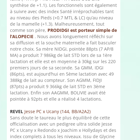
synthèse de +1.1). Les fonctionnels sont également
à suivre avec des index Santé irréprochables tant
au niveau des Pieds (+0.7 MTL & LC) qu’au niveau
de la mamelle (+1.3). Malheureusement, tout
comme son père,
PRODIDGI est porteur simple de
l’ALOPECIE
. Nous avons longuement réfléchi sur
sa diffusion et la souche maternelle a fait basculer
notre choix. Sa mère NIDGI, pointée 88pts (7 AP/8
MA) a produit 7 986kg de lait STD lors de sa 1ère
lactation et elle est en moyenne à 30kg sur les 220
premiers jours de sa seconde. Sa GMM, IDGI
(86pts), est aujourd’hui en 5ème lactation avec 49
388kg de lait au compteur. Son AGMM, FIDJI
(87pts) a produit 9 366kg de lait STD en 3ème
lactation. Enfin son AAGMM, BOLIVIE avait été
pointée à 92pts et elle a réalisé 4 lactations.
REVEL
Jesse PC x Ucany (144, BB/A2A2)
Sans doute le taureau le plus équilibré de cette
officialisation avec un pedigree ultra solide Jesse
PC x Ucany x Redondo x Joachim x Hollydays et des
index complets à tous les niveaux. Issu de Glycine