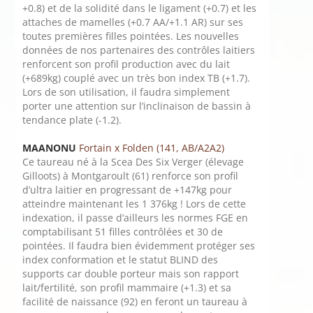
+0.8) et de la solidité dans le ligament (+0.7) et les
attaches de mamelles (+0.7 AA/+1.1 AR) sur ses
toutes premières filles pointées. Les nouvelles
données de nos partenaires des contrôles laitiers
renforcent son profil production avec du lait
(+689kg) couplé avec un très bon index TB (+1.7).
Lors de son utilisation, il faudra simplement
porter une attention sur l’inclinaison de bassin à
tendance plate (-1.2).
MAANONU
Fortain x Folden (141, AB/A2A2)
Ce taureau né à la Scea Des Six Verger (élevage
Gilloots) à Montgaroult (61) renforce son profil
d’ultra laitier en progressant de +147kg pour
atteindre maintenant les 1 376kg ! Lors de cette
indexation, il passe d’ailleurs les normes FGE en
comptabilisant 51 filles contrôlées et 30 de
pointées. Il faudra bien évidemment protéger ses
index conformation et le statut BLIND des
supports car double porteur mais son rapport
lait/fertilité, son profil mammaire (+1.3) et sa
facilité de naissance (92) en feront un taureau à