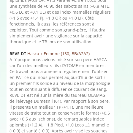
aplombs (+0.9 QA, +1.3 Para et +0.8 en Loco pour
une synthèse de +0.9), des sabots sains (+0.8 MTL,
+0.6 LC et +0.1 UL) et des index mamelles réguliers
(+1.5 avec +1.4 PJ, +1.0 OR ou +1.0 LI). Côté
fonctionnels, là aussi les références sont à
exploiter. Tout comme son grand-père, il faudra
simplement avoir une vigilance sur la capacité
thoracique et le TB lors de son utilisation.
REVE DT
Hasca x Eolonne (130, BB/A2A2)
A l’époque nous avions misé sur son père HASCA
car l’un des meilleurs fils d’ATOME en membres.
Ce travail nous a amené à régulièrement l’utiliser
en PAT ce qui nous permet aujourd’hui de sortir
un premier fils solide au niveau de la morphologie
tout en continuant à diffuser ce courant de sang.
REVE DT est né sur la mère du taureau OLAMAGI
de l’élevage Dumesnil (61). Par rapport à son père,
il présente un meilleur TP (+1.1), une meilleure
vitesse de traite tout en conservant le format (+0.5
avec +0.5 aux ischions), de remarquables index
aplombs (+1.2 AJ, +1.8 Pied, +1.0 Loco …), mamelle
(+0.9) et santé (+0.9). Après avoir visé les souches