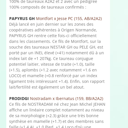
100% de taureaux A2A2 et 2 avec un pedigree
100% composés de taureaux confirmés :
PAPYRUS GH
Montfort x Jesse PC (155, AB/A2A2)
Déjà lancé en juin dernier sur les zones des
coopératives adhérentes à Origen Normande,
PAPYRUS GH rentre cette fois-ci officiellement
dans les classements. Ce fils de Montfort, sur la
souche des taureaux NESTAR GH ou PELE GH, est
porté par un INEL élevé (+41) notamment dû à un
index lait de +1 207kg. Ce taureau conjugue
potentiel laitier, vitesse de traite (+1.0), taille
(+1.5), aplombs (+1.2 avec notamment +1.6 en
LOCO) et mamelle (+0.8 renforcé par un index
ligament très intéressant +1.4). Enfin, son rapport
lait/fertilité est également un bel atout.
PRODIDGI
Nostradam x Ibernatus (159, BB/A2A2)
Ce fils de NOSTRADAM né chez Jean Michel JEHAN
affiche un linéaire complet notamment au niveau
de sa morphologie (+2.3) grâce une très bonne
synthèse en mamelle (+1.7) et des membres sans
faille (+1.4 AJ, +1.0 Pied, +1.4 Loco d’où une