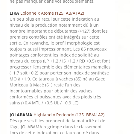
ne pas manquer dans vos accouplements.
LIKA
Eolonne x Atome (125, AB/A1A2)
Un peu plus en recul sur cette indexation au
niveau de la production notamment dû à un
nombre important de débutantes (+127) dont les
premiers contrôles ont été intégrés sur cette
sortie. En revanche, le profil morphologie est
toujours aussi impressionnant. Les 85 nouveaux
pointages confortent les index de solidité au
niveau du corps (LP +1.2 / IS +1.2 / RD +0.5) et font
progresser l’ensemble des élémentaires mamelles
(+1.7 soit +0.2) pour porter son index de synthèse
MO à +1.9. Ce taureau à vaches (85) né au Gaec
Moriceau à Macé (61) reste l’un des
incontournables pour obtenir des vaches
conformées et puissantes avec des pieds très
sains (+0.4 MTL / +0.5 UL / +0.9 LC).
JOLABAMA
Highland x Redondo (125, BB/A1A2)
Dès que ses filles prennent de la maturité et de
l’âge, JOLABAMA regrimpe dans le classement.
Lors de cette indexation, ce taureau né dans