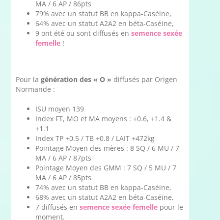
MA / 6 AP / 86pts
79% avec un statut BB en kappa-Caséine,
64% avec un statut A2A2 en béta-Caséine,
9 ont été ou sont diffusés en
semence sexée
femelle
!
Pour la
génération des « O »
diffusés par Origen
Normande :
ISU moyen 139
Index FT, MO et MA moyens : +0.6, +1.4 &
+1.1
Index TP +0.5 / TB +0.8 / LAIT +472kg
Pointage Moyen des mères : 8 SQ / 6 MU / 7
MA / 6 AP / 87pts
Pointage Moyen des GMM : 7 SQ / 5 MU / 7
MA / 6 AP / 85pts
74% avec un statut BB en kappa-Caséine,
68% avec un statut A2A2 en béta-Caséine,
7 diffusés en
semence sexée femelle
pour le
moment.