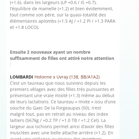
(+1.6), dans les largeurs (LP +0.6 / IS +0.7),
l’équilibre de mamelle (+1.2) et bien évidemment,
tout comme son père, sur la quasi-totalité des
élémentaires aplombs (+1.5 AJ / +1.2 PI / +1.3 PARA
et +1.8 LOCO).
Ensuite 2 nouveaux ayant un nombre
suffisamment de filles ont attiré notre attention
:
LOMBARDI
Holonne x Uvray (138, BB/A1A2)
C’est un taureau que nous suivions depuis les
premiers vêlages avec des filles très puissantes et
présentant une vraie mixité (+1.3) même au début
de leurs lactations. Ce taureau « mixte » issu d’une
souche du Gaec De la Forgeaupas (50), n’est
malgré tout, pas en retrait au niveau des index
laitiers (567kg / +0.2 TP / +1.0 TB / +1.2 Cel). La
largeur aux ischions permet ainsi d’avoir des filles
musclées avec une belle attache arrière (+1.2). En
ayant une vigilance au niveau des membres,