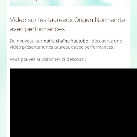
Vidéo sur les taureaux Origen Normande
avec performances
Du nouveau sur
notre chaîne Youtube
: découvrez une
vidéo présentant nos taureaux avec performances !
Vous pouvez la visionner ci-dessous :