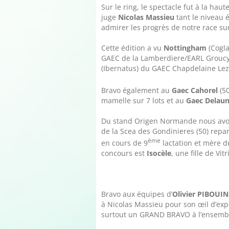
Sur le ring, le spectacle fut à la h
juge
Nicolas Massieu
tant le niveau 
admirer les progrès de notre race sur
Cette édition a vu
Nottingham
(Cogla
GAEC de la Lamberdiere/EARL Groucy/G
(Ibernatus) du GAEC Chapdelaine Lez 
Bravo également au
Gaec Cahorel
(50
mamelle sur 7 lots et au
Gaec Delaun
Du stand Origen Normande nous av
de la Scea des Gondinieres (50) repar
ème
en cours de 9
lactation et mère d
concours est
Isocèle
, une fille de Vit
Bravo aux équipes d’
Olivier PIBOUIN
à Nicolas Massieu pour son œil d’expe
surtout un GRAND BRAVO à l’ensemble