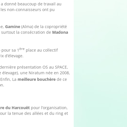
s a donné beaucoup de travail au
t les non-connaisseurs ont pu
ne,
Gamine
(Alma) de la copropriété
 surtout la consécration de
Madona
ère
) pour sa 1
place au collectif
ix d’élevage.
a dernière présentation OS au SPACE,
 élevage), une Niratum née en 2008,
 Enfin, La
meilleure bouchère
de ce
on.
aire du Harcouët
pour l’organisation,
ur la tenue des allées et du ring et