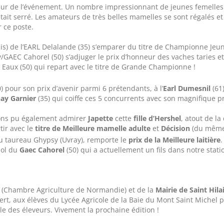
auteur de l’événement. Un nombre impressionnant de jeunes femelle
était serré. Les amateurs de très belles mamelles se sont régalés e
 ce poste.
is) de l’EARL Delalande (35) s’emparer du titre de Championne Jeu
AEC Cahorel (50) s’adjuger le prix d’honneur des vaches taries et
Eaux (50) qui repart avec le titre de Grande Championne !
) pour son prix d’avenir parmi 6 prétendants, à l’
Earl Dumesnil
(61
ay Garnier
(35) qui coiffe ces 5 concurrents avec son magnifique pr
ons pu également admirer
Japette
cette
fille d’Hershel
, atout de l
tir avec le
titre de Meilleure mamelle adulte
et
Décision
(du même
u taureau Ghypsy (Uvray), remporte le
prix de la Meilleure laitière
.
riol du
Gaec Cahorel
(50) qui a actuellement un fils dans notre stati
(Chambre Agriculture de Normandie) et de la
Mairie de Saint Hil
rt, aux élèves du Lycée Agricole de la Baie du Mont Saint Michel po
 des éleveurs. Vivement la prochaine édition !