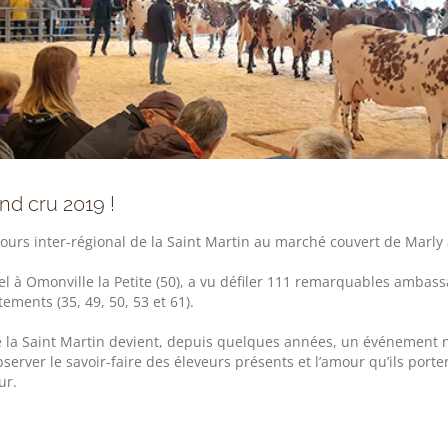
and cru 2019 !
urs inter-régional de la Saint Martin au marché couvert de Marly a
el à Omonville la Petite (50), a vu défiler 111 remarquables amba
ements (35, 49, 50, 53 et 61).
de la Saint Martin devient, depuis quelques années, un événemen
erver le savoir-faire des éleveurs présents et l’amour qu’ils port
ur.