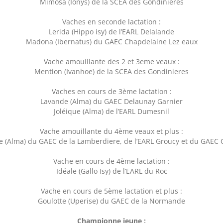
Mimosa (Ionys) de la SCEA des Gondinieres
Vaches en seconde lactation :
Lerida (Hippo isy) de l’EARL Delalande
Madona (Ibernatus) du GAEC Chapdelaine Lez eaux
Vache amouillante des 2 et 3eme veaux :
Mention (Ivanhoe) de la SCEA des Gondinieres
Vaches en cours de 3ème lactation :
Lavande (Alma) du GAEC Delaunay Garnier
Joléique (Alma) de l’EARL Dumesnil
Vache amouillante du 4ème veaux et plus :
 (Alma) du GAEC de la Lamberdiere, de l’EARL Groucy et du GAEC 
Vache en cours de 4ème lactation :
Idéale (Gallo Isy) de l’EARL du Roc
Vache en cours de 5ème lactation et plus :
Goulotte (Uperise) du GAEC de la Normande
Championne jeune :