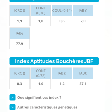
CONF
ICRC ()
COUL (0,64)
IAB ()
(0,76)
1,9
1,0
0,6
2,0
IAB€
77,9
Index Aptitudes Bouchères JBF
CONF
ICRC ()
IAB ()
IAB€
(0,72)
0,3
1,0
1,2
57,1
>
Que signifient ces index ?
>
Autres caractéristiques génétiques