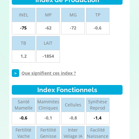
INEL
MP
MG
TP
-75
-62
-72
-0,6
TB
LAIT
1,2
-1854
>
Que signifient ces index ?
Index Fonctionnels
Santé
Mammites
Synthèse
Cellules
Mamelle
Cliniques
Reprod
-0,6
-0,1
-0,8
-1,4
Fertilité
Fertilité
Inter
Facilité
Vache
Genisse
Velage IA
Naissance