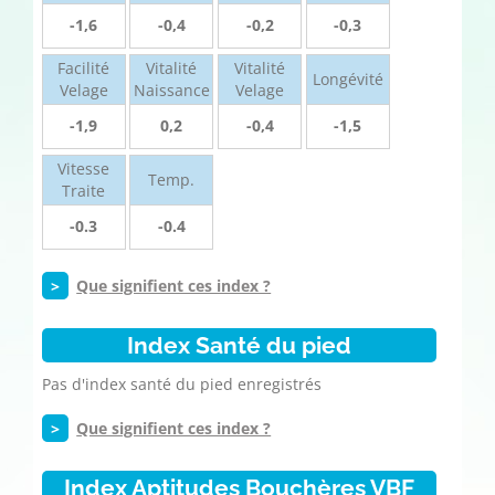
-1,6
-0,4
-0,2
-0,3
Facilité
Vitalité
Vitalité
Longévité
Velage
Naissance
Velage
-1,9
0,2
-0,4
-1,5
Vitesse
Temp.
Traite
-0.3
-0.4
>
Que signifient ces index ?
Index Santé du pied
Pas d'index santé du pied enregistrés
>
Que signifient ces index ?
Index Aptitudes Bouchères VBF