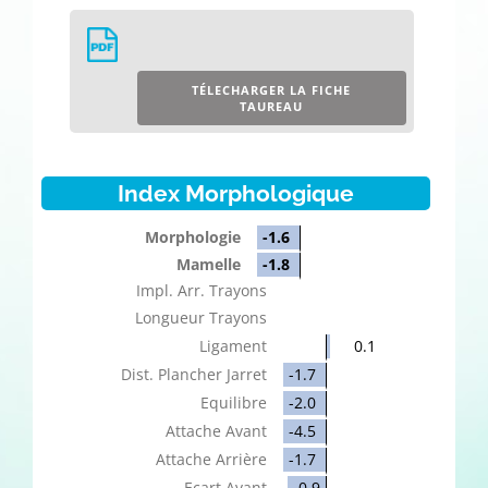
TÉLECHARGER LA FICHE
TAUREAU
Index Morphologique
Morphologie
-1.6
Mamelle
-1.8
Impl. Arr. Trayons
Longueur Trayons
Ligament
0.1
Dist. Plancher Jarret
-1.7
Equilibre
-2.0
Attache Avant
-4.5
Attache Arrière
-1.7
Ecart Avant
-0.9