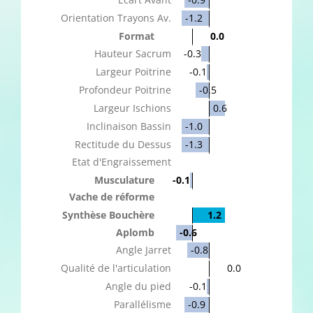
Orientation Trayons Av.
-1.2
Format
0.0
Hauteur Sacrum
-0.3
Largeur Poitrine
-0.1
Profondeur Poitrine
-0.5
Largeur Ischions
0.6
Inclinaison Bassin
-1.0
Rectitude du Dessus
-1.3
Etat d'Engraissement
Musculature
-0.1
Vache de réforme
Synthèse Bouchère
1.2
Aplomb
-0.6
Angle Jarret
-0.8
Qualité de l'articulation
0.0
Angle du pied
-0.1
Parallélisme
-0.9