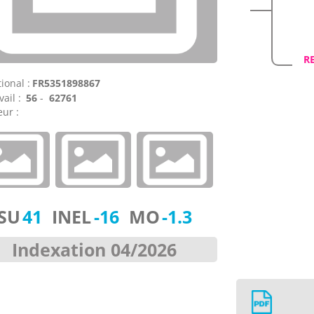
R
ional :
FR5351898867
vail :
56
-
62761
ur :
ISU
41
INEL
-16
MO
-1.3
Indexation 04/2026