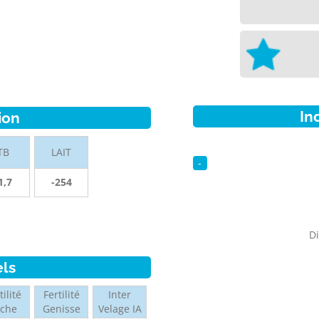
In
ion
TB
LAIT
-
1,7
-254
Di
els
tilité
Fertilité
Inter
ache
Genisse
Velage IA