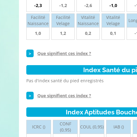
-2,3
-1,2
-2,6
-1,0
-
Facilité
Facilité
Vitalité
Vitalité
Lon
Naissance
Velage
Naissance
Velage
1,0
1,2
0,2
0,1
-
>
Que signifient ces index ?
Index Santé du p
Pas d'index santé du pied enregistrés
>
Que signifient ces index ?
Index Aptitudes Bouch
CONF
ICRC ()
COUL (0,95)
IAB ()
(0,95)