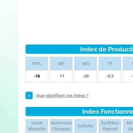
Index de Product
INEL
MP
MG
TP
-16
-11
-20
-0,5
-
>
Que signifient ces index ?
Index Fonctionn
Santé
Mammites
Synthèse
Fer
Cellules
Mamelle
Cliniques
Reprod
V