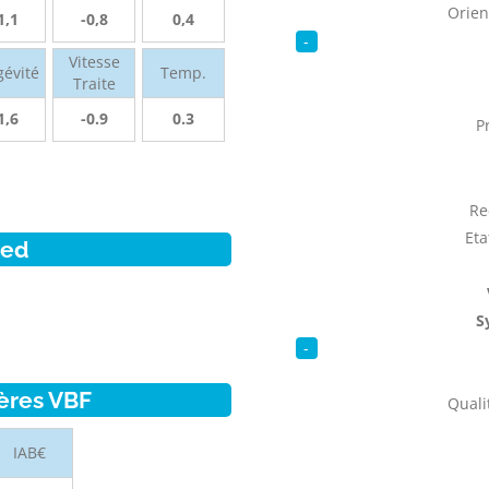
Orien
1,1
-0,8
0,4
-
Vitesse
gévité
Temp.
Traite
1,6
-0.9
0.3
P
Re
Eta
ied
S
-
ères VBF
Qualit
IAB€