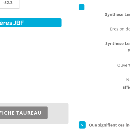
-52,3
-
Synthèse Lés
ères JBF
Érosion de
Synthèse Lé
B
Ouvert
N
Eff
FICHE TAUREAU
>
Que signifient ces in