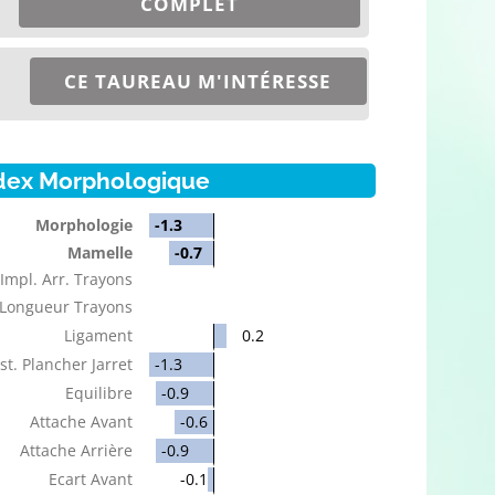
COMPLET
CE TAUREAU M'INTÉRESSE
dex Morphologique
Morphologie
-1.3
Mamelle
-0.7
Impl. Arr. Trayons
Longueur Trayons
Ligament
0.2
st. Plancher Jarret
-1.3
Equilibre
-0.9
Attache Avant
-0.6
Attache Arrière
-0.9
Ecart Avant
-0.1