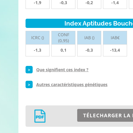
-1,9
-0,3
-0,2
-1,4
Index Aptitudes Bouch
CONF
ICRC ()
IAB ()
IAB€
(0,95)
-1,3
0,1
-0,3
-13,4
>
Que signifient ces index ?
>
Autres caractéristiques génétiques
TÉLECHARGER LA 