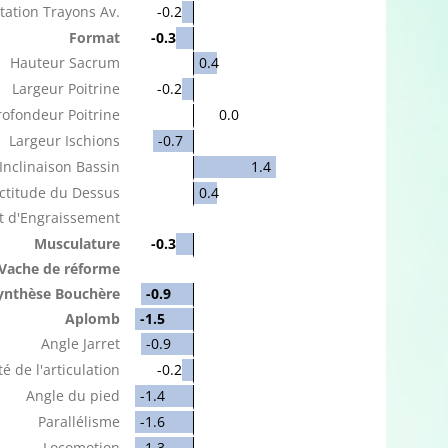
tation Trayons Av.
-0.2
Format
-0.3
Hauteur Sacrum
0.4
Largeur Poitrine
-0.2
rofondeur Poitrine
0.0
Largeur Ischions
-0.7
Inclinaison Bassin
1.4
ctitude du Dessus
0.4
t d'Engraissement
Musculature
-0.3
Vache de réforme
ynthèse Bouchère
-0.9
Aplomb
-1.5
Angle Jarret
-0.9
é de l'articulation
-0.2
Angle du pied
-1.4
Parallélisme
-1.6
Locomotion
-1.3