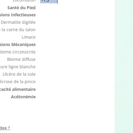
Santé du Pied
ions Infectieuses
Dermatite digitée
 la corne du talon
Limace
sions Mécaniques
leime circonscrite
Bleime diffuse
ure ligne blanche
Ulcère de la sole
écrose de la pince
icacité alimentaire
Acétonémie
dex ?