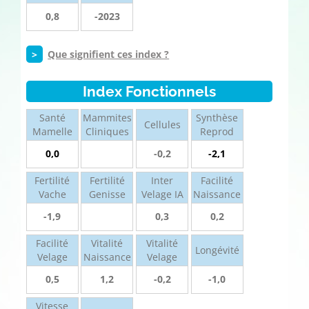
0,8
-2023
>
Que signifient ces index ?
Index Fonctionnels
Santé
Mammites
Synthèse
Cellules
Mamelle
Cliniques
Reprod
0,0
-0,2
-2,1
Fertilité
Fertilité
Inter
Facilité
Vache
Genisse
Velage IA
Naissance
-1,9
0,3
0,2
Facilité
Vitalité
Vitalité
Longévité
Velage
Naissance
Velage
0,5
1,2
-0,2
-1,0
Vitesse