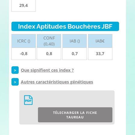
29,4
Index Aptitudes Bouchères JBF
CONF
ICRC ()
IAB ()
IAB€
(0,40)
-0,8
0,8
0,7
33,7
>
Que signifient ces index ?
>
Autres caractéristiques génétiques
TÉLECHARGER LA FICHE
TAUREAU