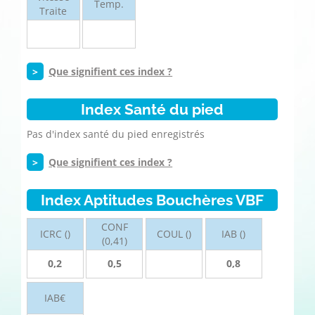
Temp.
Traite
>
Que signifient ces index ?
Index Santé du pied
Pas d'index santé du pied enregistrés
>
Que signifient ces index ?
Index Aptitudes Bouchères VBF
CONF
ICRC ()
COUL ()
IAB ()
(0,41)
0,2
0,5
0,8
IAB€