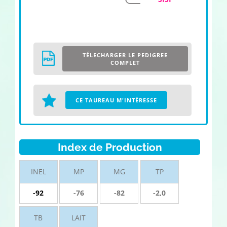
TÉLECHARGER LE PEDIGREE
COMPLET
CE TAUREAU M'INTÉRESSE
Index de Production
INEL
MP
MG
TP
-92
-76
-82
-2,0
TB
LAIT