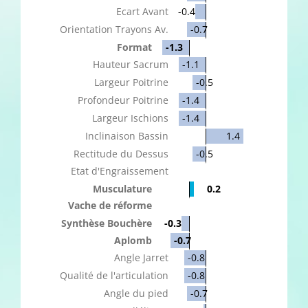
Ecart Avant
-0.4
Orientation Trayons Av.
-0.7
Format
-1.3
Hauteur Sacrum
-1.1
Largeur Poitrine
-0.5
Profondeur Poitrine
-1.4
Largeur Ischions
-1.4
Inclinaison Bassin
1.4
Rectitude du Dessus
-0.5
Etat d'Engraissement
Musculature
0.2
Vache de réforme
Synthèse Bouchère
-0.3
Aplomb
-0.7
Angle Jarret
-0.8
Qualité de l'articulation
-0.8
Angle du pied
-0.7