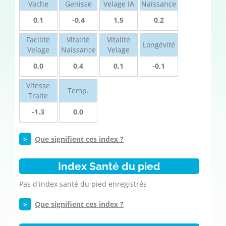
Vache
Genisse
Velage IA
Naissance
0,1
-0,4
1,5
0,2
Facilité
Vitalité
Vitalité
Longévité
Velage
Naissance
Velage
0,0
0,4
0,1
-0,1
Vitesse
Temp.
Traite
-1.3
0.0
>
Que signifient ces index ?
Index Santé du pied
Pas d'index santé du pied enregistrés
>
Que signifient ces index ?