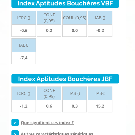
Index Aptitudes Bouchères VBF
CONF
ICRC ()
COUL (0,95)
IAB ()
(0,95)
-0,6
0,2
0,0
-0,2
IAB€
-7,4
Index Aptitudes Bouchères JBF
CONF
ICRC ()
IAB ()
IAB€
(0,95)
-1,2
0,6
0,3
15,2
>
Que signifient ces index ?
>
Autres caractéristiques génétiques