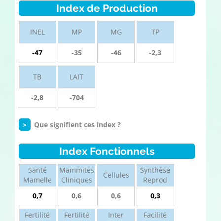
Index de Production
INEL
MP
MG
TP
-47
-35
-46
-2,3
TB
LAIT
-2,8
-704
>
Que signifient ces index ?
Index Fonctionnels
Santé
Mammites
Synthèse
Cellules
Mamelle
Cliniques
Reprod
0,7
0,6
0,6
0,3
Fertilité
Fertilité
Inter
Facilité