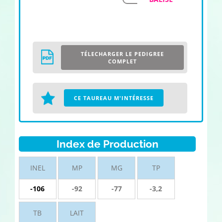
TÉLECHARGER LE PEDIGREE
COMPLET
CE TAUREAU M'INTÉRESSE
Index de Production
INEL
MP
MG
TP
-106
-92
-77
-3,2
TB
LAIT