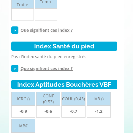
Temp.
Traite
>
Que signifient ces index ?
Index Santé du pied
Pas d'index santé du pied enregistrés
>
Que signifient ces index ?
Index Aptitudes Bouchères VBF
CONF
ICRC ()
COUL (0,43)
IAB ()
(0,53)
-0,9
-0,6
-0,7
-1,2
IAB€