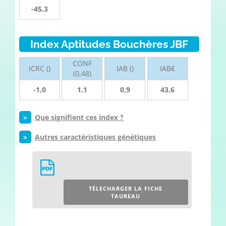
-45,3
Index Aptitudes Bouchères JBF
CONF
ICRC ()
IAB ()
IAB€
(0,48)
-1,0
1,1
0,9
43,6
>
Que signifient ces index ?
>
Autres caractéristiques génétiques
TÉLECHARGER LA FICHE
TAUREAU