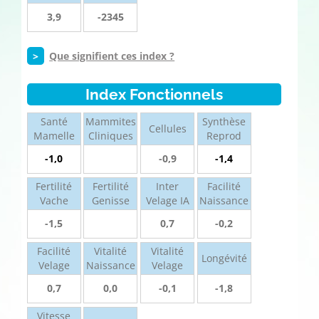
3,9
-2345
>
Que signifient ces index ?
Index Fonctionnels
Santé
Mammites
Synthèse
Cellules
Mamelle
Cliniques
Reprod
-1,0
-0,9
-1,4
Fertilité
Fertilité
Inter
Facilité
Vache
Genisse
Velage IA
Naissance
-1,5
0,7
-0,2
Facilité
Vitalité
Vitalité
Longévité
Velage
Naissance
Velage
0,7
0,0
-0,1
-1,8
Vitesse