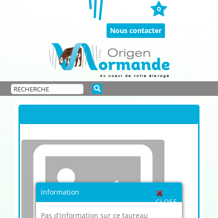
Passer
0
au
contenu
Nous contacter
Information
CLOSE
Pas d'information sur ce taureau