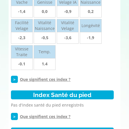
Vache
Genisse
Velage IA
Naissance
-1,4
0,0
-0,9
0,2
Facilité
Vitalité
Vitalité
Longévité
Velage
Naissance
Velage
-2,3
-0,5
-3,6
-1,9
Vitesse
Temp.
Traite
-0.1
1.4
>
Que signifient ces index ?
Index Santé du pied
Pas d'index santé du pied enregistrés
>
Que signifient ces index ?