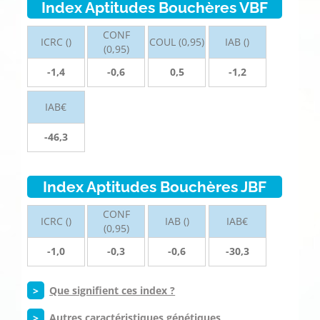
Index Aptitudes Bouchères VBF
CONF
ICRC ()
COUL (0,95)
IAB ()
(0,95)
-1,4
-0,6
0,5
-1,2
IAB€
-46,3
Index Aptitudes Bouchères JBF
CONF
ICRC ()
IAB ()
IAB€
(0,95)
-1,0
-0,3
-0,6
-30,3
>
Que signifient ces index ?
>
Autres caractéristiques génétiques