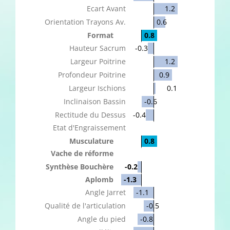
Ecart Avant
1.2
Orientation Trayons Av.
0.6
Format
0.8
Hauteur Sacrum
-0.3
Largeur Poitrine
1.2
Profondeur Poitrine
0.9
Largeur Ischions
0.1
Inclinaison Bassin
-0.6
Rectitude du Dessus
-0.4
Etat d'Engraissement
Musculature
0.8
Vache de réforme
Synthèse Bouchère
-0.2
Aplomb
-1.3
Angle Jarret
-1.1
Qualité de l'articulation
-0.5
Angle du pied
-0.8