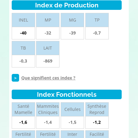
Index de Production
INEL
MP
MG
TP
-40
-32
-39
-0,7
TB
LAIT
-0,3
-869
>
Que signifient ces index ?
Index Fonctionnels
Santé
Mammites
Synthèse
Cellules
Mamelle
Cliniques
Reprod
-1,6
-1,4
-1,5
-1,2
Fertilité
Fertilité
Inter
Facilité