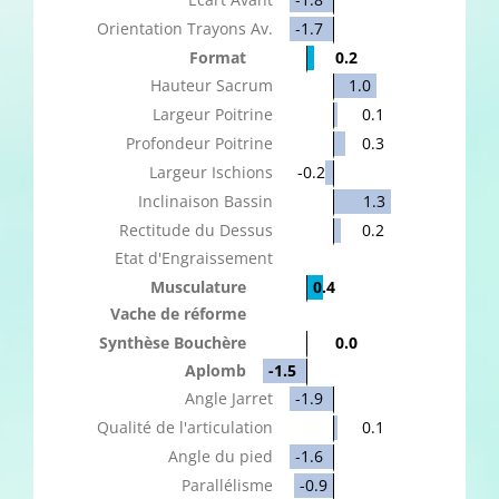
Orientation Trayons Av.
-1.7
Format
0.2
Hauteur Sacrum
1.0
Largeur Poitrine
0.1
Profondeur Poitrine
0.3
Largeur Ischions
-0.2
Inclinaison Bassin
1.3
Rectitude du Dessus
0.2
Etat d'Engraissement
Musculature
0.4
Vache de réforme
Synthèse Bouchère
0.0
Aplomb
-1.5
Angle Jarret
-1.9
Qualité de l'articulation
0.1
Angle du pied
-1.6
Parallélisme
-0.9