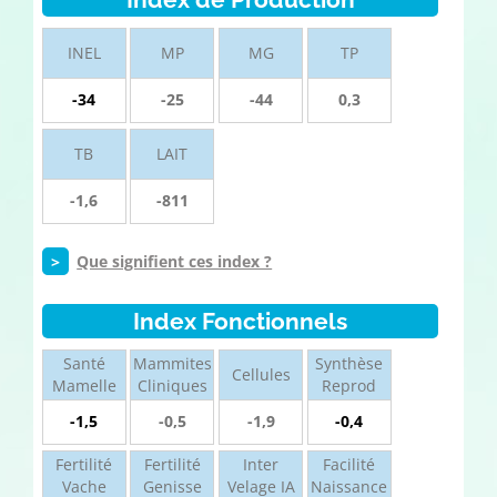
INEL
MP
MG
TP
-34
-25
-44
0,3
TB
LAIT
-1,6
-811
>
Que signifient ces index ?
Index Fonctionnels
Santé
Mammites
Synthèse
Cellules
Mamelle
Cliniques
Reprod
-1,5
-0,5
-1,9
-0,4
Fertilité
Fertilité
Inter
Facilité
Vache
Genisse
Velage IA
Naissance