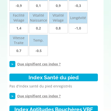
-0,9
0,1
0,9
-0,3
Facilité
Vitalité
Vitalité
Longévité
Velage
Naissance
Velage
1,4
0,2
0,8
-1,0
Vitesse
Temp.
Traite
0.7
-0.5
>
Que signifient ces index ?
Index Santé du pied
Pas d'index santé du pied enregistrés
>
Que signifient ces index ?
Index Aptitudes Bouchères VBF