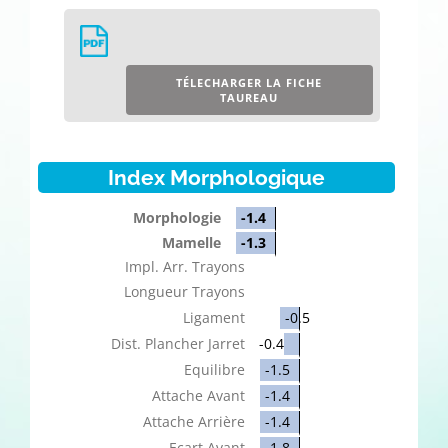
TÉLECHARGER LA FICHE
TAUREAU
Index Morphologique
Morphologie
-1.4
Mamelle
-1.3
Impl. Arr. Trayons
Longueur Trayons
Ligament
-0.5
Dist. Plancher Jarret
-0.4
Equilibre
-1.5
Attache Avant
-1.4
Attache Arrière
-1.4
Ecart Avant
-1.8