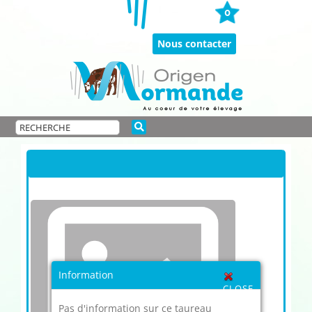
Passer
0
au
contenu
Nous contacter
Information
CLOSE
Pas d'information sur ce taureau