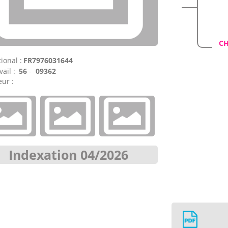
CH
ional :
FR7976031644
vail :
56
-
09362
ur :
Indexation 04/2026