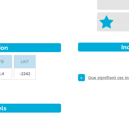
In
ion
TB
LAIT
3,4
-2242
>
Que signifient ces in
els