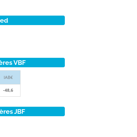
ied
ères VBF
IAB€
-48,6
ères JBF