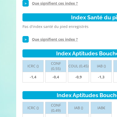
>
Que signifient ces index ?
Index Santé du p
Pas d'index santé du pied enregistrés
>
Que signifient ces index ?
Index Aptitudes Bouch
CONF
ICRC ()
COUL (0,45)
IAB ()
(0,55)
-1,4
-0,4
-0,9
-1,3
Index Aptitudes Bouch
CONF
ICRC ()
IAB ()
IAB€
(0,49)