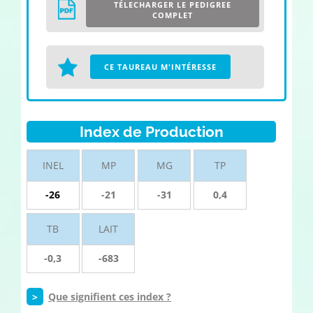
TÉLECHARGER LE PEDIGREE
COMPLET
CE TAUREAU M'INTÉRESSE
Index de Production
INEL
MP
MG
TP
-26
-21
-31
0,4
TB
LAIT
-0,3
-683
>
Que signifient ces index ?