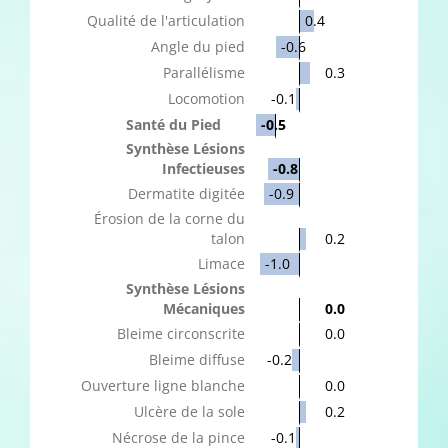
Qualité de l'articulation
0.4
Angle du pied
-0.6
Parallélisme
0.3
Locomotion
-0.1
Santé du Pied
-0.5
Synthèse Lésions
Infectieuses
-0.8
Dermatite digitée
-0.9
Érosion de la corne du
talon
0.2
Limace
-1.0
Synthèse Lésions
Mécaniques
0.0
Bleime circonscrite
0.0
Bleime diffuse
-0.2
Ouverture ligne blanche
0.0
Ulcère de la sole
0.2
Nécrose de la pince
-0.1