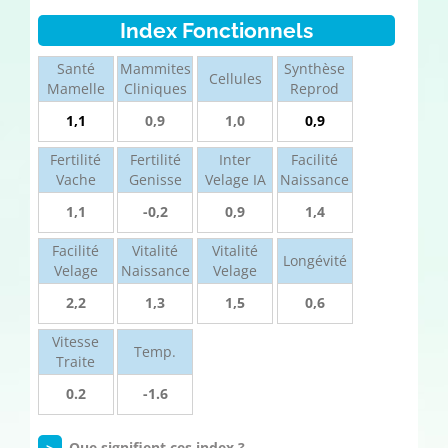
Index Fonctionnels
Santé
Mammites
Synthèse
Cellules
Mamelle
Cliniques
Reprod
1,1
0,9
1,0
0,9
Fertilité
Fertilité
Inter
Facilité
Vache
Genisse
Velage IA
Naissance
1,1
-0,2
0,9
1,4
Facilité
Vitalité
Vitalité
Longévité
Velage
Naissance
Velage
2,2
1,3
1,5
0,6
Vitesse
Temp.
Traite
0.2
-1.6
>
Que signifient ces index ?