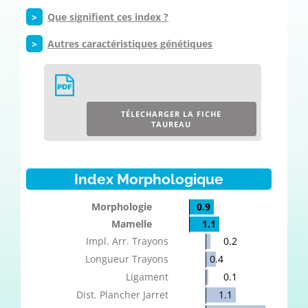
>
Que signifient ces index ?
>
Autres caractéristiques génétiques
TÉLECHARGER LA FICHE
TAUREAU
Index Morphologique
Morphologie
0.9
Mamelle
1.1
Impl. Arr. Trayons
0.2
Longueur Trayons
0.4
Ligament
0.1
Dist. Plancher Jarret
1.1