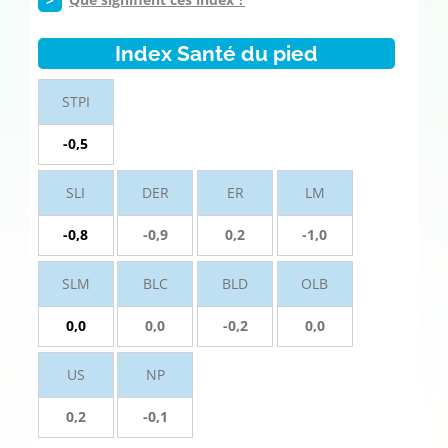
Index Santé du pied
STPI
-0,5
SLI
DER
ER
LM
-0,8
-0,9
0,2
-1,0
SLM
BLC
BLD
OLB
0,0
0,0
-0,2
0,0
US
NP
0,2
-0,1