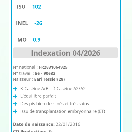
ISU
102
INEL
-26
MO
0.9
Indexation 04/2026
N° national :
FR2831064925
N° travail :
56 - 90633
Naisseur :
Earl Tessier(28)
K-Caséine A/B - ß-Caséine A2/A2
L'équilibre parfait
Des pis bien dessinés et très sains
Issu de transplantation embryonnaire (ET)
Date de naissance:
22/01/2016
CD Production:
95