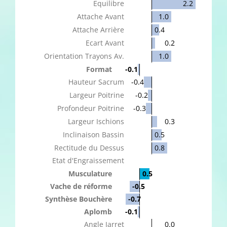
Equilibre
2.2
Attache Avant
1.0
Attache Arrière
0.4
Ecart Avant
0.2
Orientation Trayons Av.
1.0
Format
-0.1
Hauteur Sacrum
-0.4
Largeur Poitrine
-0.2
Profondeur Poitrine
-0.3
Largeur Ischions
0.3
Inclinaison Bassin
0.5
Rectitude du Dessus
0.8
Etat d'Engraissement
Musculature
0.5
Vache de réforme
-0.5
Synthèse Bouchère
-0.7
Aplomb
-0.1
Angle Jarret
0.0