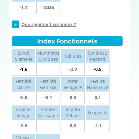
-1,1
-2036
>
Que signifient ces index ?
Index Fonctionnels
Santé
Mammites
Synthèse
Cellules
Mamelle
Cliniques
Reprod
-1,6
-2,9
-0,5
Fertilité
Fertilité
Inter
Facilité
Vache
Genisse
Velage IA
Naissance
-0,9
-0,1
0,8
0,1
Facilité
Vitalité
Vitalité
Longévité
Velage
Naissance
Velage
-0,6
0,6
-2,1
Vitesse