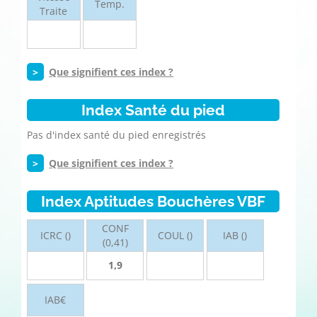
Temp.
Traite
>
Que signifient ces index ?
Index Santé du pied
Pas d'index santé du pied enregistrés
>
Que signifient ces index ?
Index Aptitudes Bouchères VBF
CONF
ICRC ()
COUL ()
IAB ()
(0,41)
1,9
IAB€