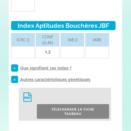
Index Aptitudes Bouchères JBF
CONF
ICRC ()
IAB ()
IAB€
(0,46)
1,2
>
Que signifient ces index ?
>
Autres caractéristiques génétiques
TÉLECHARGER LA FICHE
TAUREAU