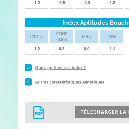
-1,2
-0,5
-0,3
-1,2
Index Aptitudes Bouch
CONF
ICRC ()
IAB ()
IAB€
(0,87)
-1,2
0,3
0,0
-1,1
>
Que signifient ces index ?
>
Autres caractéristiques génétiques
TÉLECHARGER LA 