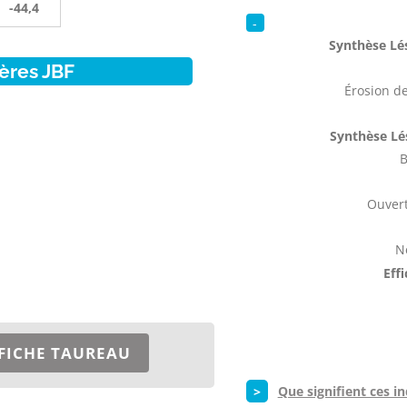
-44,4
-
Synthèse Lés
ères JBF
Érosion de
Synthèse Lé
B
Ouvert
N
Eff
FICHE TAUREAU
>
Que signifient ces in