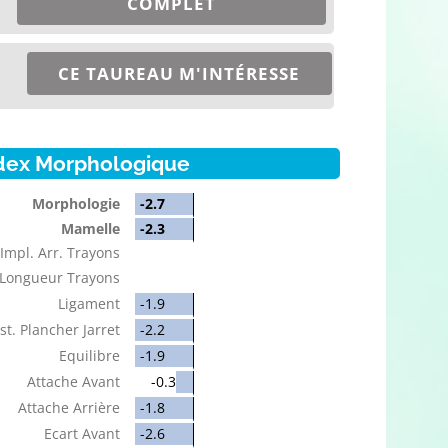
COMPLET
CE TAUREAU M'INTÉRESSE
dex Morphologique
Morphologie
-2.7
Mamelle
-2.3
Impl. Arr. Trayons
Longueur Trayons
Ligament
-1.9
st. Plancher Jarret
-2.2
Equilibre
-1.9
Attache Avant
-0.3
Attache Arrière
-1.8
Ecart Avant
-2.6