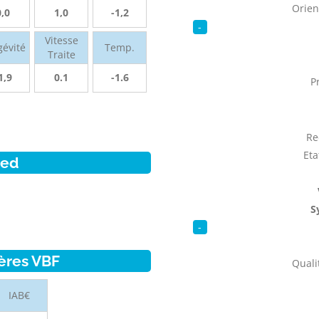
Orien
0,0
1,0
-1,2
-
Vitesse
gévité
Temp.
Traite
1,9
0.1
-1.6
P
Re
Eta
ied
S
-
ères VBF
Qualit
IAB€