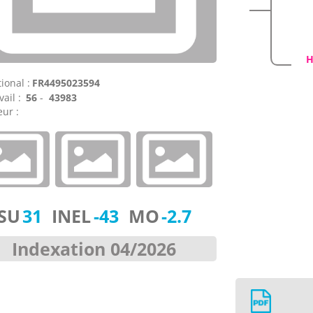
ional :
FR4495023594
vail :
56
-
43983
ur :
ISU
31
INEL
-43
MO
-2.7
Indexation 04/2026