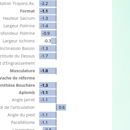
tation Trayons Av.
-2.2
Format
-1.1
Hauteur Sacrum
-1.3
Largeur Poitrine
-1.4
rofondeur Poitrine
-0.9
Largeur Ischions
-0.3
Inclinaison Bassin
-1.3
ctitude du Dessus
-1.7
t d'Engraissement
Musculature
-1.0
Vache de réforme
ynthèse Bouchère
-1.3
Aplomb
-1.1
Angle Jarret
-1.1
é de l'articulation
0.6
Angle du pied
-1.1
Parallélisme
-1.1
Locomotion
-0.8