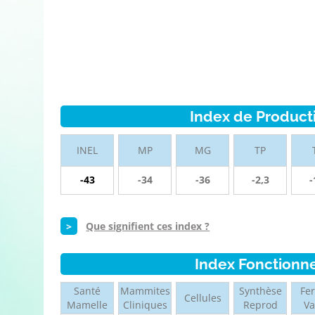
Index de Product
INEL
MP
MG
TP
-43
-34
-36
-2,3
-
>
Que signifient ces index ?
Index Fonctionn
Santé
Mammites
Synthèse
Fer
Cellules
Mamelle
Cliniques
Reprod
V