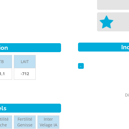
In
ion
TB
LAIT
-
1,1
-712
Di
els
tilité
Fertilité
Inter
ache
Genisse
Velage IA