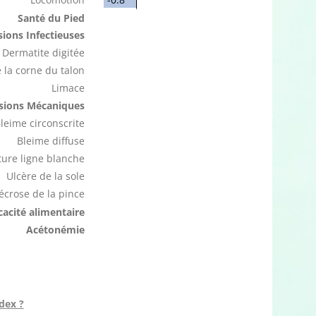
Santé du Pied
ions Infectieuses
Dermatite digitée
 la corne du talon
Limace
sions Mécaniques
leime circonscrite
Bleime diffuse
ure ligne blanche
Ulcère de la sole
écrose de la pince
icacité alimentaire
Acétonémie
dex ?