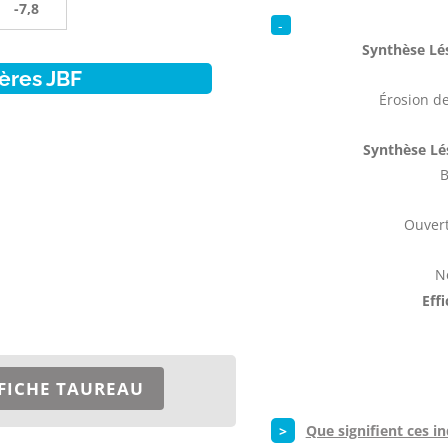
-7,8
-
Synthèse Lés
ères JBF
Érosion de
Synthèse Lé
B
Ouvert
N
Eff
FICHE TAUREAU
>
Que signifient ces in