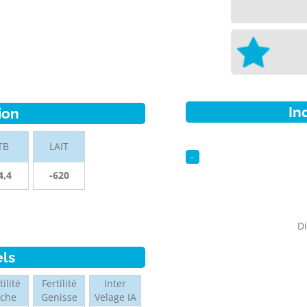
In
ion
TB
LAIT
-
4,4
-620
Di
els
tilité
Fertilité
Inter
ache
Genisse
Velage IA