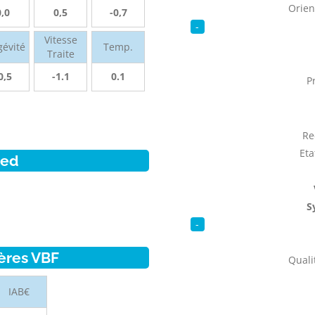
Orien
0,0
0,5
-0,7
-
Vitesse
gévité
Temp.
Traite
0,5
-1.1
0.1
P
Re
Eta
ied
S
-
ères VBF
Qualit
IAB€