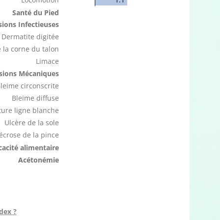
Santé du Pied
ions Infectieuses
Dermatite digitée
 la corne du talon
Limace
sions Mécaniques
leime circonscrite
Bleime diffuse
ure ligne blanche
Ulcère de la sole
écrose de la pince
icacité alimentaire
Acétonémie
dex ?