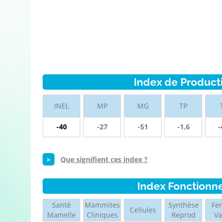
Index de Product
INEL
MP
MG
TP
-40
-27
-51
-1,6
-
>
Que signifient ces index ?
Index Fonctionn
Santé
Mammites
Synthèse
Fer
Cellules
Mamelle
Cliniques
Reprod
V