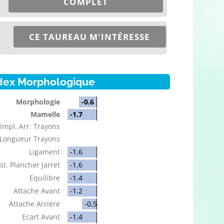
COMPLET
CE TAUREAU M'INTÉRESSE
dex Morphologique
Morphologie
-0.6
Mamelle
-1.7
Impl. Arr. Trayons
Longueur Trayons
Ligament
-1.6
st. Plancher Jarret
-1.6
Equilibre
-1.4
Attache Avant
-1.2
Attache Arrière
-0.5
Ecart Avant
-1.4