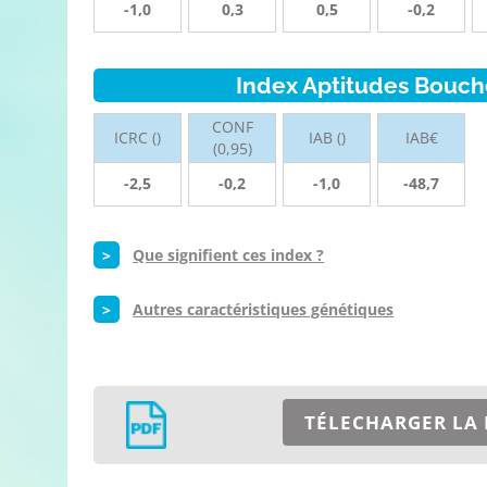
-1,0
0,3
0,5
-0,2
Index Aptitudes Bouch
CONF
ICRC ()
IAB ()
IAB€
(0,95)
-2,5
-0,2
-1,0
-48,7
>
Que signifient ces index ?
>
Autres caractéristiques génétiques
TÉLECHARGER LA 