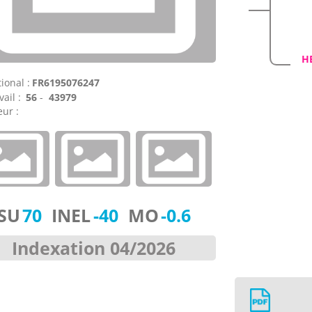
H
ional :
FR6195076247
vail :
56
-
43979
ur :
ISU
70
INEL
-40
MO
-0.6
Indexation 04/2026