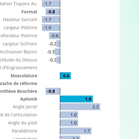
tation Trayons Av.
-1.7
Format
-0.8
Hauteur Sacrum
-1.7
Largeur Poitrine
-1.0
rofondeur Poitrine
-0.6
Largeur Ischions
-0.2
Inclinaison Bassin
-0.3
ctitude du Dessus
-0.2
t d'Engraissement
Musculature
0.6
Vache de réforme
ynthèse Bouchère
-0.8
Aplomb
1.8
Angle Jarret
2.2
é de l'articulation
1.0
Angle du pied
1.0
Parallélisme
1.7
Locomotion
1.1