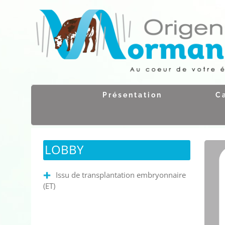
Passer
au
contenu
Présentation
C
LOBBY
Issu de transplantation embryonnaire
(ET)