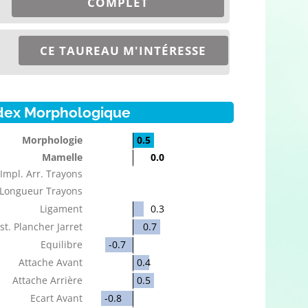
COMPLET
CE TAUREAU M'INTÉRESSE
dex Morphologique
Morphologie
0.5
Mamelle
0.0
Impl. Arr. Trayons
Longueur Trayons
Ligament
0.3
st. Plancher Jarret
0.7
Equilibre
-0.7
Attache Avant
0.4
Attache Arrière
0.5
Ecart Avant
-0.8