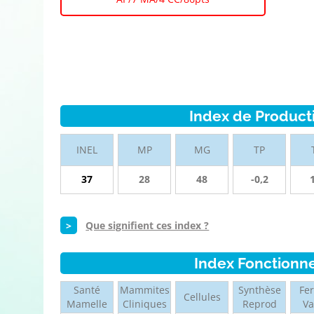
Index de Product
INEL
MP
MG
TP
37
28
48
-0,2
>
Que signifient ces index ?
Index Fonctionn
Santé
Mammites
Synthèse
Fer
Cellules
Mamelle
Cliniques
Reprod
V