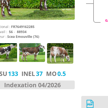
G
ional :
FR7649162285
vail :
56
-
88934
ur :
Scea Emouville (76)
ISU
133
INEL
37
MO
0.5
Indexation 04/2026