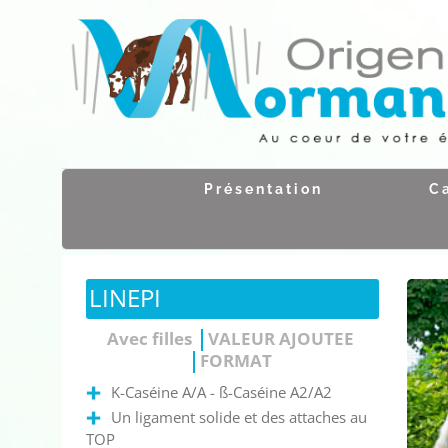
Passer
au
contenu
Présentation
C
LINEPI
Avec filles
VALEUR AJOUTEE
FORMAT
K-Caséine A/A - ß-Caséine A2/A2
Un ligament solide et des attaches au
TOP