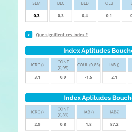
SLM
BLC
BLD
OLB
0,3
0,3
0,4
0,1
>
Que signifient ces index ?
Index Aptitudes Bouch
CONF
ICRC ()
COUL (0,86)
IAB ()
(0,95)
3,1
0,9
-1,5
2,1
Index Aptitudes Bouch
CONF
ICRC ()
IAB ()
IAB€
(0,89)
2,9
0,8
1,8
87,2