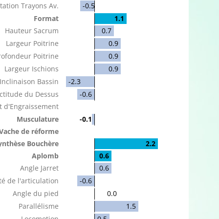
tation Trayons Av.
-0.5
Format
1.1
Hauteur Sacrum
0.7
Largeur Poitrine
0.9
rofondeur Poitrine
0.9
Largeur Ischions
0.9
Inclinaison Bassin
-2.3
ctitude du Dessus
-0.6
t d'Engraissement
Musculature
-0.1
Vache de réforme
ynthèse Bouchère
2.2
Aplomb
0.6
Angle Jarret
0.6
é de l'articulation
-0.6
Angle du pied
0.0
Parallélisme
1.5
Locomotion
0.5