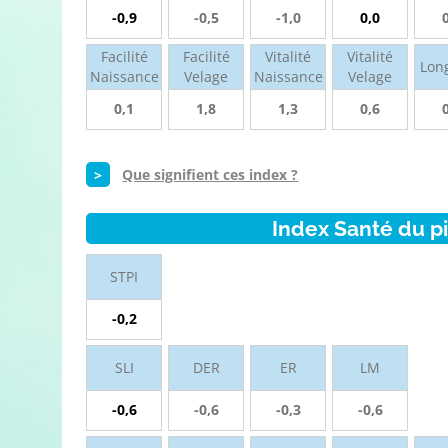
-0,9
-0,5
-1,0
0,0
Facilité
Facilité
Vitalité
Vitalité
Lon
Naissance
Velage
Naissance
Velage
0,1
1,8
1,3
0,6
>
Que signifient ces index ?
Index Santé du p
STPI
-0,2
SLI
DER
ER
LM
-0,6
-0,6
-0,3
-0,6