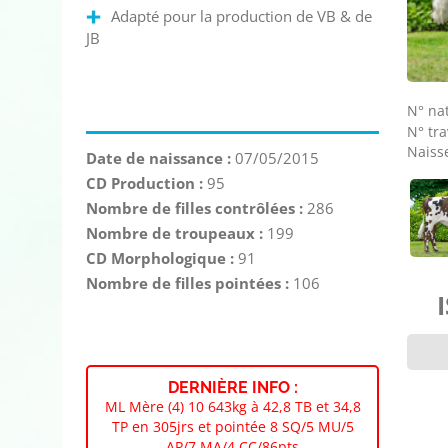
Adapté pour la production de VB & de
JB
N° nat
N° tra
Naisse
Date de naissance :
07/05/2015
CD Production :
95
Nombre de filles contrôlées :
286
Nombre de troupeaux :
199
CD Morphologique :
91
Nombre de filles pointées :
106
DERNIÈRE INFO :
ML Mère (4) 10 643kg à 42,8 TB et 34,8
TP en 305jrs et pointée 8 SQ/5 MU/5
AP/7 MA/4 CC/86pts