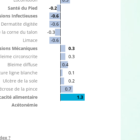
Santé du Pied
-0.2
ions Infectieuses
-0.6
Dermatite digitée
-0.6
 la corne du talon
-0.3
Limace
-0.6
sions Mécaniques
0.3
leime circonscrite
0.3
Bleime diffuse
0.4
ure ligne blanche
0.1
Ulcère de la sole
0.2
écrose de la pince
0.7
icacité alimentaire
1.3
Acétonémie
dex ?