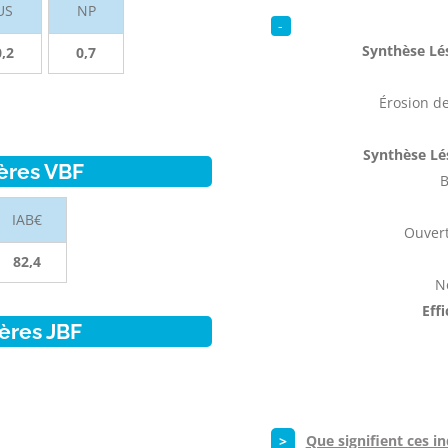
US
NP
-
Synthèse Lés
0,2
0,7
Érosion de
Synthèse Lé
ères VBF
B
IAB€
Ouvert
82,4
N
Eff
ères JBF
>
Que signifient ces in