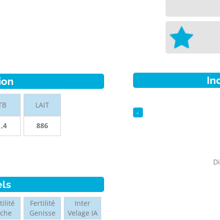
In
ion
TB
LAIT
-
1,4
886
Di
els
tilité
Fertilité
Inter
ache
Genisse
Velage IA