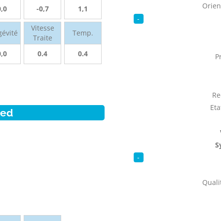
Orien
0,0
-0,7
1,1
-
Vitesse
gévité
Temp.
Traite
0,0
0.4
0.4
P
Re
Eta
ied
S
-
Qualit