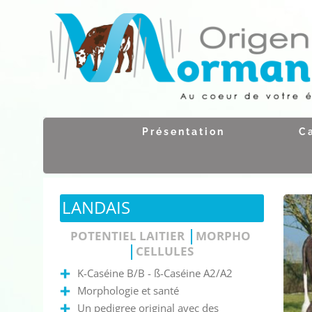
Passer
au
contenu
Présentation
C
LANDAIS
POTENTIEL LAITIER
MORPHO
CELLULES
K-Caséine B/B - ß-Caséine A2/A2
Morphologie et santé
Un pedigree original avec des