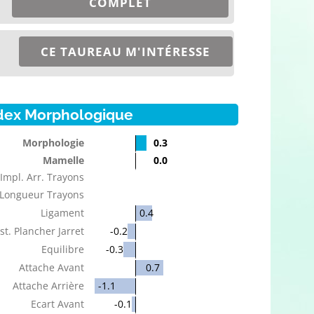
COMPLET
CE TAUREAU M'INTÉRESSE
dex Morphologique
Morphologie
0.3
Mamelle
0.0
Impl. Arr. Trayons
Longueur Trayons
Ligament
0.4
st. Plancher Jarret
-0.2
Equilibre
-0.3
Attache Avant
0.7
Attache Arrière
-1.1
Ecart Avant
-0.1