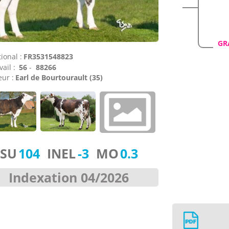
GR
ional :
FR3531548823
vail :
56
-
88266
ur :
Earl de Bourtourault (35)
ISU
104
INEL
-3
MO
0.3
Indexation 04/2026