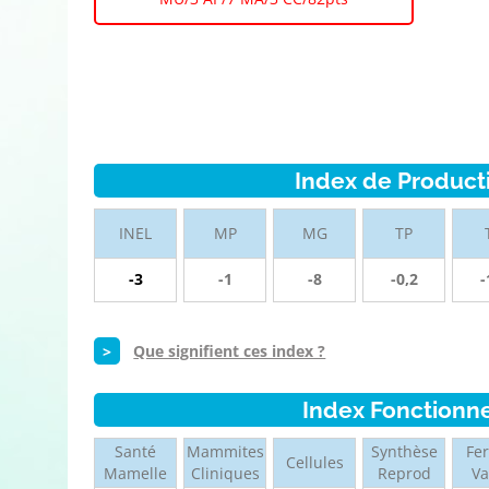
Index de Product
INEL
MP
MG
TP
-3
-1
-8
-0,2
-
>
Que signifient ces index ?
Index Fonctionn
Santé
Mammites
Synthèse
Fer
Cellules
Mamelle
Cliniques
Reprod
V