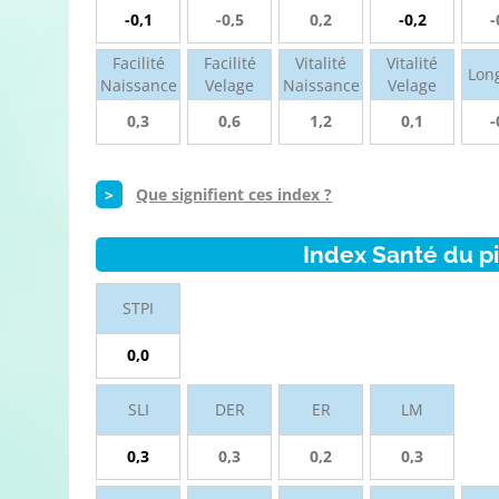
-0,1
-0,5
0,2
-0,2
-
Facilité
Facilité
Vitalité
Vitalité
Lon
Naissance
Velage
Naissance
Velage
0,3
0,6
1,2
0,1
-
>
Que signifient ces index ?
Index Santé du p
STPI
0,0
SLI
DER
ER
LM
0,3
0,3
0,2
0,3