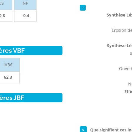
US
NP
-
Synthèse Lés
0,8
-0,4
Érosion de
Synthèse Lé
ères VBF
B
IAB€
Ouvert
62,3
N
Eff
ères JBF
>
Que signifient ces in