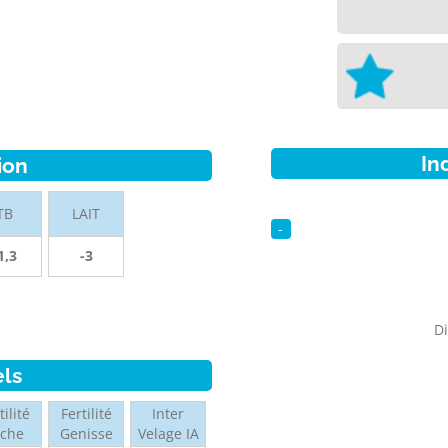
In
ion
TB
LAIT
-
1,3
-3
Di
els
tilité
Fertilité
Inter
ache
Genisse
Velage IA