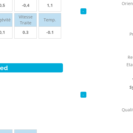
Orien
0,5
-0,4
1,1
-
Vitesse
gévité
Temp.
Traite
0,1
0.3
-0.1
P
Re
Eta
ied
S
-
Qualit