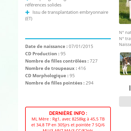
références solides
Issu de transplantation embryonnaire
(ET)
N° nat
N° tra
Naisse
Date de naissance :
07/01/2015
CD Production :
95
Nombre de filles contrôlées :
727
Nombre de troupeaux :
416
CD Morphologique :
95
Nombre de filles pointées :
294
DERNIÈRE INFO :
ML Mère : Rg1, avec 8258kg à 45,5 TB
et 34,8 TP en 305jrs et pointée 7 SQ/6
MU/3 AP/7 MA/3 CC/82pts