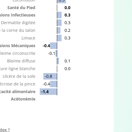
Santé du Pied
0.0
ions Infectieuses
0.3
Dermatite digitée
0.3
 la corne du talon
0.2
Limace
0.3
sions Mécaniques
-0.4
leime circonscrite
-0.1
Bleime diffuse
0.1
ure ligne blanche
0.0
Ulcère de la sole
-0.8
écrose de la pince
-0.4
icacité alimentaire
-1.4
Acétonémie
dex ?