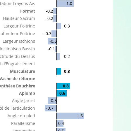
tation Trayons Av.
1.0
Format
-0.2
Hauteur Sacrum
-0.2
Largeur Poitrine
0.3
rofondeur Poitrine
-0.3
Largeur Ischions
-0.5
Inclinaison Bassin
-0.1
ctitude du Dessus
0.2
t d'Engraissement
Musculature
0.3
Vache de réforme
ynthèse Bouchère
0.8
Aplomb
0.6
Angle Jarret
-0.5
é de l'articulation
-0.7
Angle du pied
1.6
Parallélisme
0.4
Locomotion
0.5