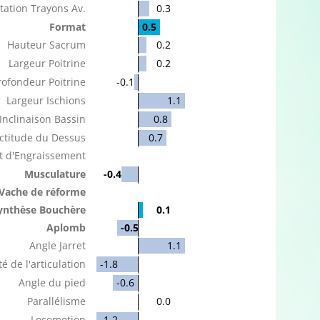
tation Trayons Av.
0.3
Format
0.5
Hauteur Sacrum
0.2
Largeur Poitrine
0.2
rofondeur Poitrine
-0.1
Largeur Ischions
1.1
Inclinaison Bassin
0.8
ctitude du Dessus
0.7
t d'Engraissement
Musculature
-0.4
Vache de réforme
ynthèse Bouchère
0.1
Aplomb
-0.5
Angle Jarret
1.1
é de l'articulation
-1.8
Angle du pied
-0.6
Parallélisme
0.0
Locomotion
-1.2