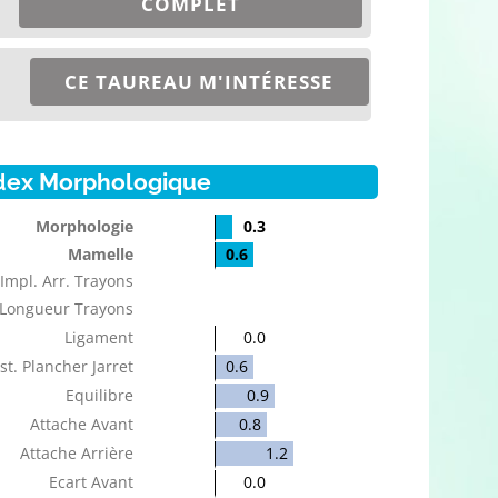
COMPLET
CE TAUREAU M'INTÉRESSE
dex Morphologique
Morphologie
0.3
Mamelle
0.6
Impl. Arr. Trayons
Longueur Trayons
Ligament
0.0
st. Plancher Jarret
0.6
Equilibre
0.9
Attache Avant
0.8
Attache Arrière
1.2
Ecart Avant
0.0