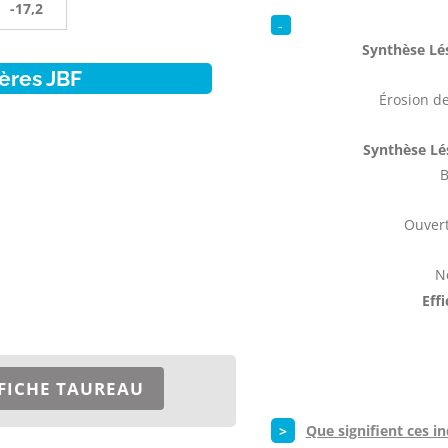
-17,2
-
Synthèse Lés
ères JBF
Érosion de
Synthèse Lé
B
Ouvert
N
Eff
FICHE TAUREAU
>
Que signifient ces in