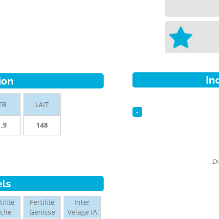
In
ion
TB
LAIT
-
1,9
148
Di
els
tilité
Fertilité
Inter
ache
Genisse
Velage IA