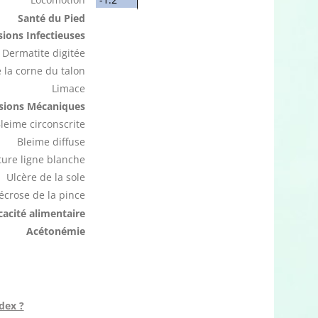
Santé du Pied
ions Infectieuses
Dermatite digitée
 la corne du talon
Limace
sions Mécaniques
leime circonscrite
Bleime diffuse
ure ligne blanche
Ulcère de la sole
écrose de la pince
icacité alimentaire
Acétonémie
dex ?