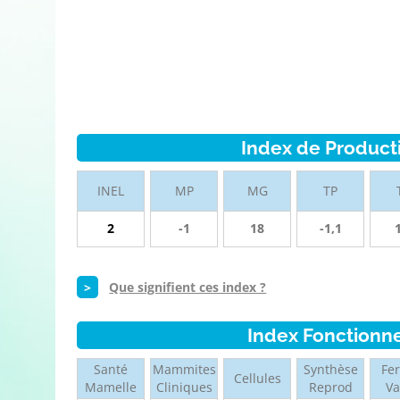
Index de Product
INEL
MP
MG
TP
2
-1
18
-1,1
>
Que signifient ces index ?
Index Fonctionn
Santé
Mammites
Synthèse
Fer
Cellules
Mamelle
Cliniques
Reprod
V