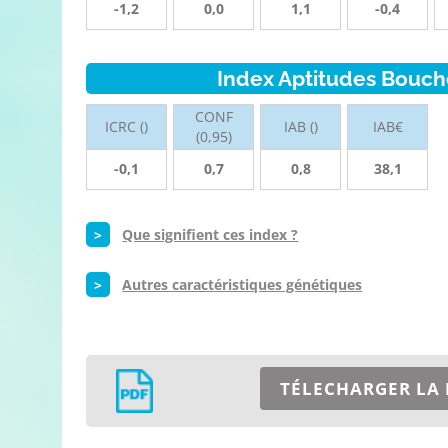
-1,2
0,0
1,1
-0,4
Index Aptitudes Bouch
CONF
ICRC ()
IAB ()
IAB€
(0,95)
-0,1
0,7
0,8
38,1
>
Que signifient ces index ?
>
Autres caractéristiques génétiques
TÉLECHARGER LA 