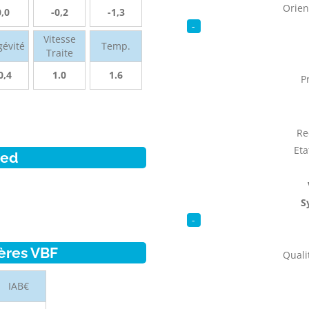
Orien
0,0
-0,2
-1,3
-
Vitesse
gévité
Temp.
Traite
0,4
1.0
1.6
P
Re
Eta
ied
S
-
ères VBF
Qualit
IAB€