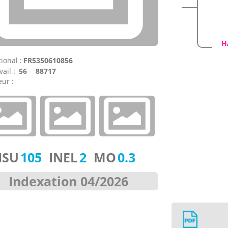
H
ional :
FR5350610856
vail :
56
-
88717
ur :
ISU
105
INEL
2
MO
0.3
Indexation 04/2026