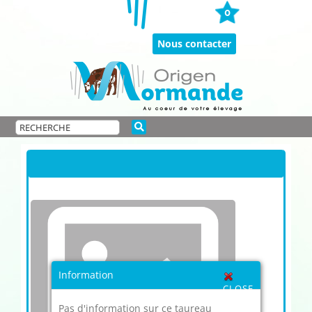
Passer
0
au
contenu
Nous contacter
Information
CLOSE
Pas d'information sur ce taureau