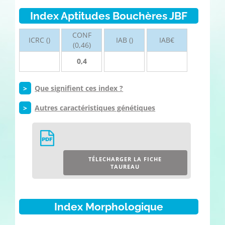
Index Aptitudes Bouchères JBF
CONF
ICRC ()
IAB ()
IAB€
(0,46)
0,4
>
Que signifient ces index ?
>
Autres caractéristiques génétiques
TÉLECHARGER LA FICHE
TAUREAU
Index Morphologique