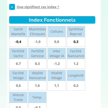
>
Que signifient ces index ?
Index Fonctionnels
Santé
Mammites
Synthèse
Cellules
Mamelle
Cliniques
Reprod
-0,4
-1,0
0,0
0,3
Fertilité
Fertilité
Inter
Facilité
Vache
Genisse
Velage IA
Naissance
0,7
0,3
-1,2
1,2
Facilité
Vitalité
Vitalité
Longévité
Velage
Naissance
Velage
0,6
1,6
1,1
0,2
Vitesse
Temp.
Traite
0.0
-0.3