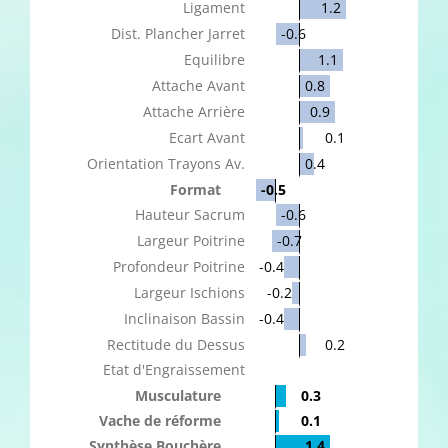
Ligament
1.2
Dist. Plancher Jarret
-0.6
Equilibre
1.1
Attache Avant
0.8
Attache Arrière
0.9
Ecart Avant
0.1
Orientation Trayons Av.
0.4
Format
-0.5
Hauteur Sacrum
-0.6
Largeur Poitrine
-0.7
Profondeur Poitrine
-0.4
Largeur Ischions
-0.2
Inclinaison Bassin
-0.4
Rectitude du Dessus
0.2
Etat d'Engraissement
Musculature
0.3
Vache de réforme
0.1
Synthèse Bouchère
1.4