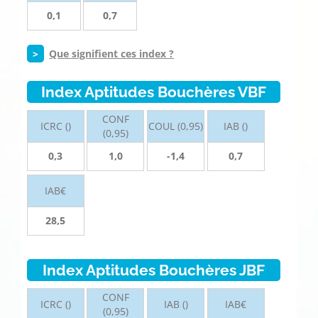
0,1
0,7
>
Que signifient ces index ?
Index Aptitudes Bouchères VBF
CONF
ICRC ()
COUL (0,95)
IAB ()
(0,95)
0,3
1,0
-1,4
0,7
IAB€
28,5
Index Aptitudes Bouchères JBF
CONF
ICRC ()
IAB ()
IAB€
(0,95)