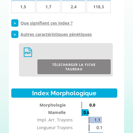
1,5
1,7
2,4
118,3
>
Que signifient ces index ?
>
Autres caractéristiques génétiques
TÉLECHARGER LA FICHE
TAUREAU
Index Morphologique
Morphologie
0.0
Mamelle
0.6
Impl. Arr. Trayons
1.1
Longueur Trayons
0.1