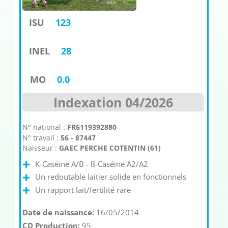
ISU
123
INEL
28
MO
0.0
Indexation 04/2026
N° national :
FR6119392880
N° travail :
56 - 87447
Naisseur :
GAEC PERCHE COTENTIN (61)
K-Caséine A/B - ß-Caséine A2/A2
Un redoutable laitier solide en fonctionnels
Un rapport lait/fertilité rare
Date de naissance:
16/05/2014
CD Production:
95