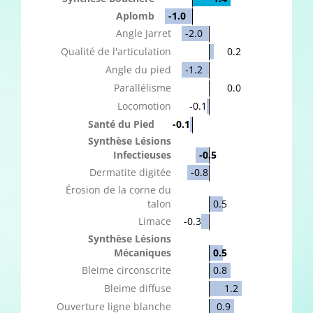
Aplomb
-1.0
Angle Jarret
-2.0
Qualité de l'articulation
0.2
Angle du pied
-1.2
Parallélisme
0.0
Locomotion
-0.1
Santé du Pied
-0.1
Synthèse Lésions
Infectieuses
-0.5
Dermatite digitée
-0.8
Érosion de la corne du
talon
0.5
Limace
-0.3
Synthèse Lésions
Mécaniques
0.5
Bleime circonscrite
0.8
Bleime diffuse
1.2
Ouverture ligne blanche
0.9