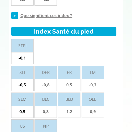
>
Que signifient ces index ?
Index Santé du pied
STPI
-0,1
SLI
DER
ER
LM
-0,5
-0,8
0,5
-0,3
SLM
BLC
BLD
OLB
0,5
0,8
1,2
0,9
US
NP