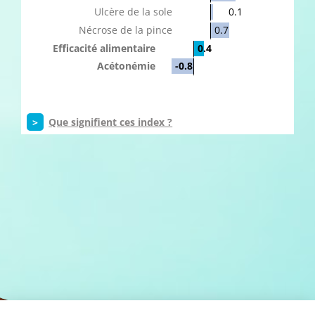
Ulcère de la sole
0.1
Nécrose de la pince
0.7
Efficacité alimentaire
0.4
Acétonémie
-0.8
>
Que signifient ces index ?