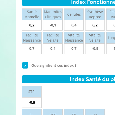
Index Fonctionn
Santé
Mammites
Synthèse
Fer
Cellules
Mamelle
Cliniques
Reprod
V
0,2
-0,1
0,4
0,2
Facilité
Facilité
Vitalité
Vitalité
Lon
Naissance
Velage
Naissance
Velage
0,7
0,4
0,7
-0,9
>
Que signifient ces index ?
Index Santé du p
STPI
-0,5
SLI
DER
ER
LM