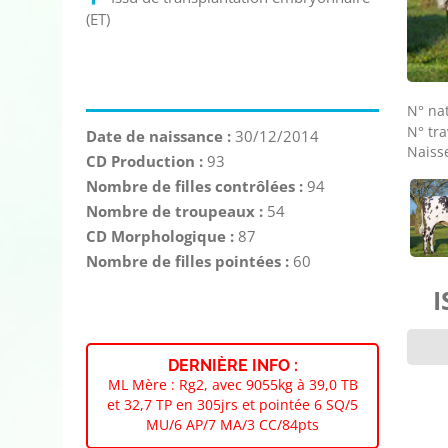
(ET)
N° nat
N° tra
Date de naissance :
30/12/2014
Naisse
CD Production :
93
Nombre de filles contrôlées :
94
Nombre de troupeaux :
54
CD Morphologique :
87
Nombre de filles pointées :
60
I
DERNIÈRE INFO :
ML Mère : Rg2, avec 9055kg à 39,0 TB
et 32,7 TP en 305jrs et pointée 6 SQ/5
MU/6 AP/7 MA/3 CC/84pts