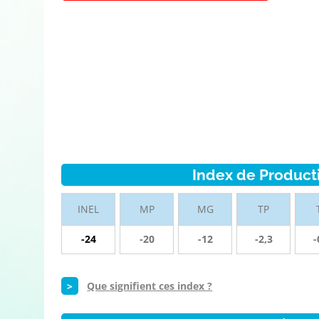
Index de Product
INEL
MP
MG
TP
-24
-20
-12
-2,3
-
>
Que signifient ces index ?