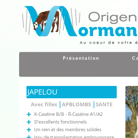
Passer
au
contenu
Présentation
C
JAPELOU
Avec filles
APBLOMBS
SANTE
K-Caséine B/B - ß-Caséine A1/A2
D'excellents fonctionnels
Un rein et des membres solides
Issu de transplantation embryonnaire