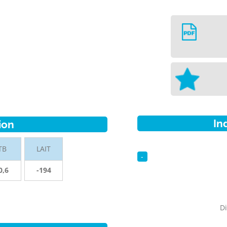
In
ion
TB
LAIT
-
0,6
-194
Di