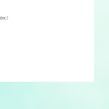
dex ?