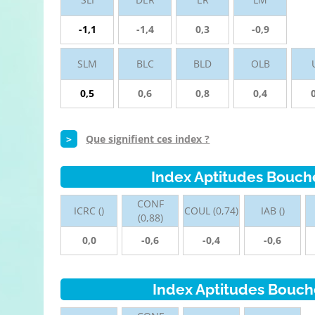
-1,1
-1,4
0,3
-0,9
SLM
BLC
BLD
OLB
0,5
0,6
0,8
0,4
>
Que signifient ces index ?
Index Aptitudes Bouch
CONF
ICRC ()
COUL (0,74)
IAB ()
(0,88)
0,0
-0,6
-0,4
-0,6
Index Aptitudes Bouch