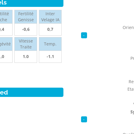
els
tilité
Fertilité
Inter
ache
Genisse
Velage IA
Orien
0,4
-0,6
0,7
-
Vitesse
gévité
Temp.
Traite
1,0
1.0
-1.1
P
Re
Eta
ied
S
-