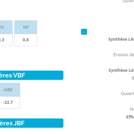
Qualit
US
NP
-
Synthèse Lés
0,3
0,8
Érosion de
Synthèse Lé
ères VBF
B
IAB€
Ouvert
-22,7
N
Eff
ères JBF