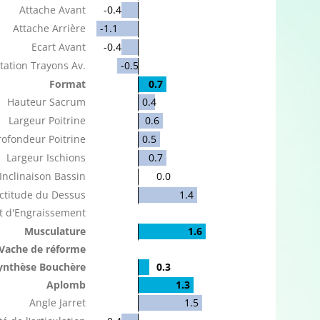
Attache Avant
-0.4
Attache Arrière
-1.1
Ecart Avant
-0.4
tation Trayons Av.
-0.5
Format
0.7
Hauteur Sacrum
0.4
Largeur Poitrine
0.6
rofondeur Poitrine
0.5
Largeur Ischions
0.7
Inclinaison Bassin
0.0
ctitude du Dessus
1.4
t d'Engraissement
Musculature
1.6
Vache de réforme
ynthèse Bouchère
0.3
Aplomb
1.3
Angle Jarret
1.5