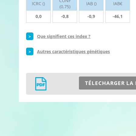
CONF
ICRC ()
IAB ()
IAB€
(0,75)
0,0
-0,8
-0,9
-46,1
>
Que signifient ces index ?
>
Autres caractéristiques génétiques
TÉLECHARGER LA 