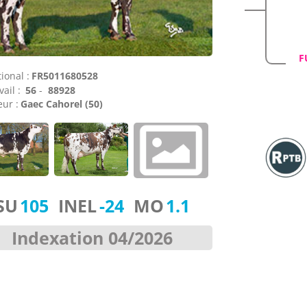
F
ional :
FR5011680528
vail :
56
-
88928
ur :
Gaec Cahorel (50)
SU
105
INEL
-24
MO
1.1
Indexation 04/2026