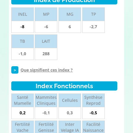
INEL
MP
MG
TP
-8
-6
6
-2,7
TB
LAIT
-1,0
288
>
Que signifient ces index ?
Index Fonctionnels
Santé
Mammites
Synthèse
Cellules
Mamelle
Cliniques
Reprod
0,2
-0,1
0,3
-0,5
Fertilité
Fertilité
Inter
Facilité
Vache
Genisse
Velage IA
Naissance