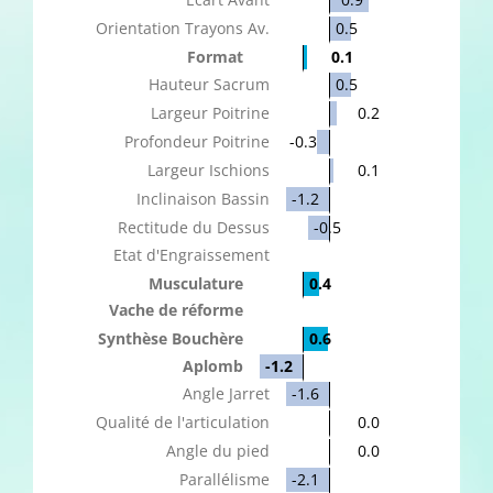
Orientation Trayons Av.
0.5
Format
0.1
Hauteur Sacrum
0.5
Largeur Poitrine
0.2
Profondeur Poitrine
-0.3
Largeur Ischions
0.1
Inclinaison Bassin
-1.2
Rectitude du Dessus
-0.5
Etat d'Engraissement
Musculature
0.4
Vache de réforme
Synthèse Bouchère
0.6
Aplomb
-1.2
Angle Jarret
-1.6
Qualité de l'articulation
0.0
Angle du pied
0.0
Parallélisme
-2.1