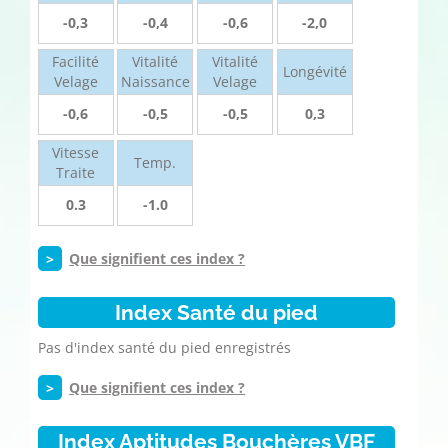
-0,3
-0,4
-0,6
-2,0
Facilité
Vitalité
Vitalité
Longévité
Velage
Naissance
Velage
-0,6
-0,5
-0,5
0,3
Vitesse
Temp.
Traite
0.3
-1.0
>
Que signifient ces index ?
Index Santé du pied
Pas d'index santé du pied enregistrés
>
Que signifient ces index ?
Index Aptitudes Bouchères VBF