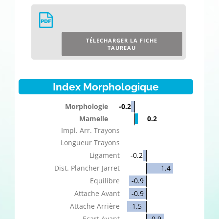
TÉLECHARGER LA FICHE
TAUREAU
Index Morphologique
Morphologie
-0.2
Mamelle
0.2
Impl. Arr. Trayons
Longueur Trayons
Ligament
-0.2
Dist. Plancher Jarret
1.4
Equilibre
-0.9
Attache Avant
-0.9
Attache Arrière
-1.5
Ecart Avant
0.9