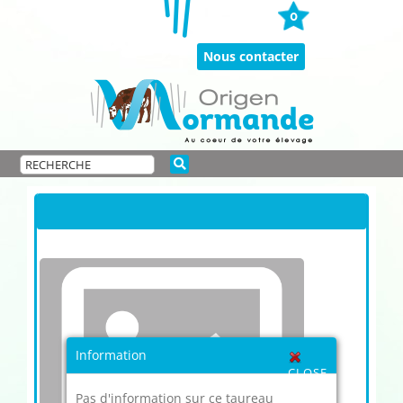
Passer
0
au
contenu
Nous contacter
Information
CLOSE
Pas d'information sur ce taureau