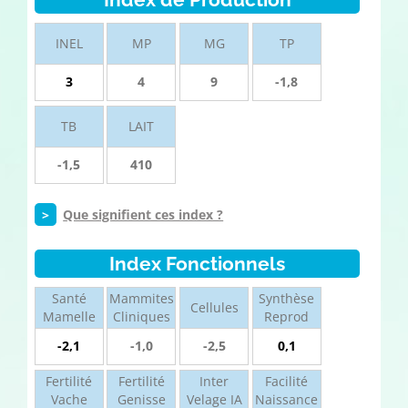
INEL
MP
MG
TP
3
4
9
-1,8
TB
LAIT
-1,5
410
>
Que signifient ces index ?
Index Fonctionnels
Santé
Mammites
Synthèse
Cellules
Mamelle
Cliniques
Reprod
-2,1
-1,0
-2,5
0,1
Fertilité
Fertilité
Inter
Facilité
Vache
Genisse
Velage IA
Naissance