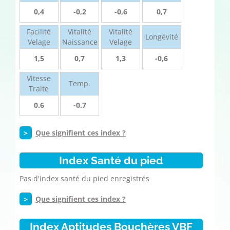
0,4
-0,2
-0,6
0,7
Facilité
Vitalité
Vitalité
Longévité
Velage
Naissance
Velage
1,5
0,7
1,3
-0,6
Vitesse
Temp.
Traite
0.6
-0.7
>
Que signifient ces index ?
Index Santé du pied
Pas d'index santé du pied enregistrés
>
Que signifient ces index ?
Index Aptitudes Bouchères VBF