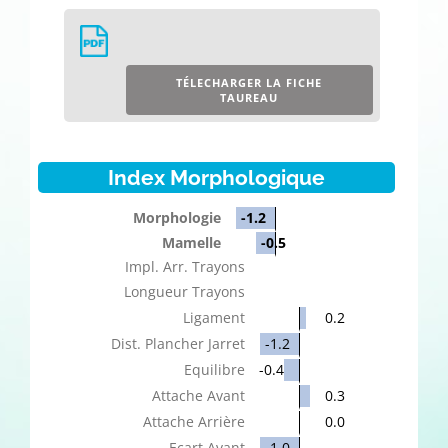
TÉLECHARGER LA FICHE
TAUREAU
Index Morphologique
Morphologie
-1.2
Mamelle
-0.5
Impl. Arr. Trayons
Longueur Trayons
Ligament
0.2
Dist. Plancher Jarret
-1.2
Equilibre
-0.4
Attache Avant
0.3
Attache Arrière
0.0
Ecart Avant
-1.0