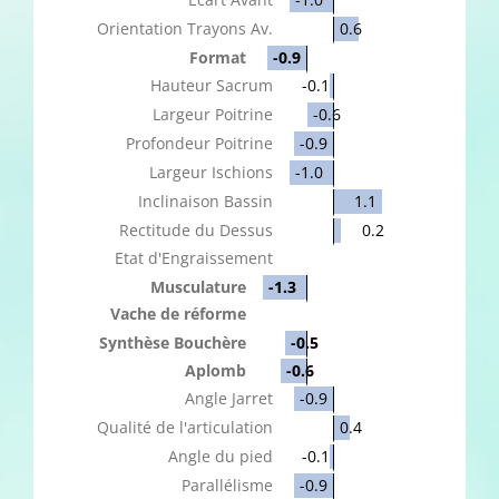
Orientation Trayons Av.
0.6
Format
-0.9
Hauteur Sacrum
-0.1
Largeur Poitrine
-0.6
Profondeur Poitrine
-0.9
Largeur Ischions
-1.0
Inclinaison Bassin
1.1
Rectitude du Dessus
0.2
Etat d'Engraissement
Musculature
-1.3
Vache de réforme
Synthèse Bouchère
-0.5
Aplomb
-0.6
Angle Jarret
-0.9
Qualité de l'articulation
0.4
Angle du pied
-0.1
Parallélisme
-0.9