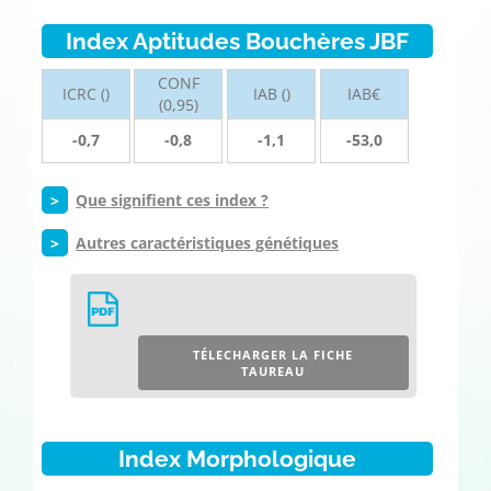
Index Aptitudes Bouchères JBF
CONF
ICRC ()
IAB ()
IAB€
(0,95)
-0,7
-0,8
-1,1
-53,0
>
Que signifient ces index ?
>
Autres caractéristiques génétiques
TÉLECHARGER LA FICHE
TAUREAU
Index Morphologique