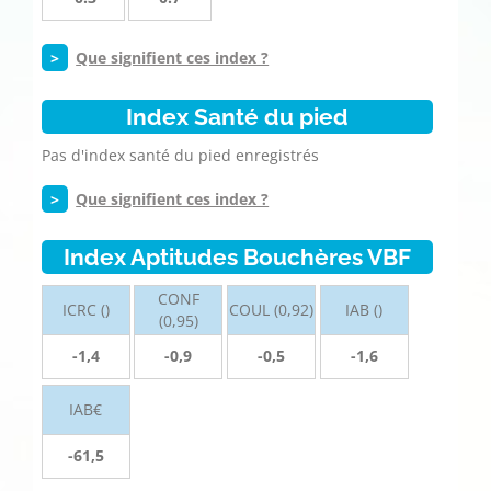
>
Que signifient ces index ?
Index Santé du pied
Pas d'index santé du pied enregistrés
>
Que signifient ces index ?
Index Aptitudes Bouchères VBF
CONF
ICRC ()
COUL (0,92)
IAB ()
(0,95)
-1,4
-0,9
-0,5
-1,6
IAB€
-61,5