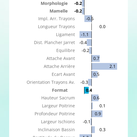
Morphologie
-0.2
Mamelle
-0.2
Impl. Arr. Trayons
-0.6
Longueur Trayons
0.0
Ligament
-1.1
Dist. Plancher Jarret
-0.4
Equilibre
-0.2
Attache Avant
0.7
Attache Arrière
2.1
Ecart Avant
0.5
Orientation Trayons Av.
-0.3
Format
0.4
Hauteur Sacrum
0.6
Largeur Poitrine
0.1
Profondeur Poitrine
0.9
Largeur Ischions
-0.1
Inclinaison Bassin
0.3