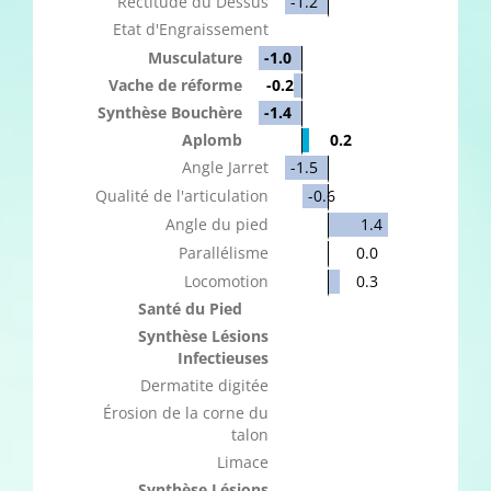
Rectitude du Dessus
-1.2
Etat d'Engraissement
Musculature
-1.0
Vache de réforme
-0.2
Synthèse Bouchère
-1.4
Aplomb
0.2
Angle Jarret
-1.5
Qualité de l'articulation
-0.6
Angle du pied
1.4
Parallélisme
0.0
Locomotion
0.3
Santé du Pied
Synthèse Lésions
Infectieuses
Dermatite digitée
Érosion de la corne du
talon
Limace
Synthèse Lésions