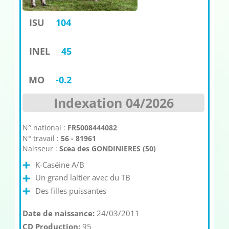
ISU
104
INEL
45
MO
-0.2
Indexation 04/2026
N° national :
FR5008444082
N° travail :
56 - 81961
Naisseur :
Scea des GONDINIERES (50)
K-Caséine A/B
Un grand laitier avec du TB
Des filles puissantes
Date de naissance:
24/03/2011
CD Production:
95