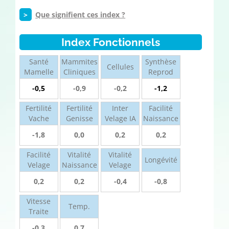
>
Que signifient ces index ?
Index Fonctionnels
Santé
Mammites
Synthèse
Cellules
Mamelle
Cliniques
Reprod
-0,5
-0,9
-0,2
-1,2
Fertilité
Fertilité
Inter
Facilité
Vache
Genisse
Velage IA
Naissance
-1,8
0,0
0,2
0,2
Facilité
Vitalité
Vitalité
Longévité
Velage
Naissance
Velage
0,2
0,2
-0,4
-0,8
Vitesse
Temp.
Traite
-0.3
0.7