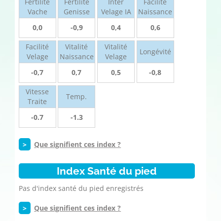
Fertilité
Fertilité
Inter
Facilité
Vache
Genisse
Velage IA
Naissance
0,0
-0,9
0,4
0,6
Facilité
Vitalité
Vitalité
Longévité
Velage
Naissance
Velage
-0,7
0,7
0,5
-0,8
Vitesse
Temp.
Traite
-0.7
-1.3
>
Que signifient ces index ?
Index Santé du pied
Pas d'index santé du pied enregistrés
>
Que signifient ces index ?