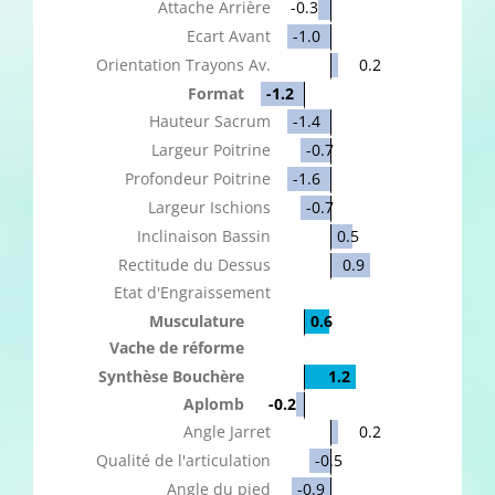
Attache Arrière
-0.3
Ecart Avant
-1.0
Orientation Trayons Av.
0.2
Format
-1.2
Hauteur Sacrum
-1.4
Largeur Poitrine
-0.7
Profondeur Poitrine
-1.6
Largeur Ischions
-0.7
Inclinaison Bassin
0.5
Rectitude du Dessus
0.9
Etat d'Engraissement
Musculature
0.6
Vache de réforme
Synthèse Bouchère
1.2
Aplomb
-0.2
Angle Jarret
0.2
Qualité de l'articulation
-0.5
Angle du pied
-0.9