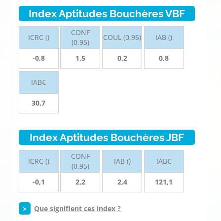
Index Aptitudes Bouchères VBF
CONF
ICRC ()
COUL (0,95)
IAB ()
(0,95)
-0,8
1,5
0,2
0,8
IAB€
30,7
Index Aptitudes Bouchères JBF
CONF
ICRC ()
IAB ()
IAB€
(0,95)
-0,1
2,2
2,4
121,1
>
Que signifient ces index ?