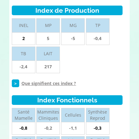
Index de Production
INEL
MP
MG
TP
2
5
-5
-0,4
TB
LAIT
-2,4
217
>
Que signifient ces index ?
Index Fonctionnels
Santé
Mammites
Synthèse
Cellules
Mamelle
Cliniques
Reprod
-0,8
-0,2
-1,1
-0,3