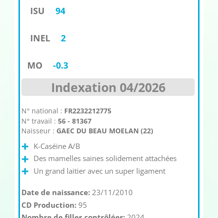
ISU
94
INEL
2
MO
-0.3
Indexation 04/2026
N° national :
FR2232212775
N° travail :
56 - 81367
Naisseur :
GAEC DU BEAU MOELAN (22)
K-Caséine A/B
Des mamelles saines solidement attachées
Un grand laitier avec un super ligament
Date de naissance:
23/11/2010
CD Production:
95
Nombre de filles contrôlées:
2024