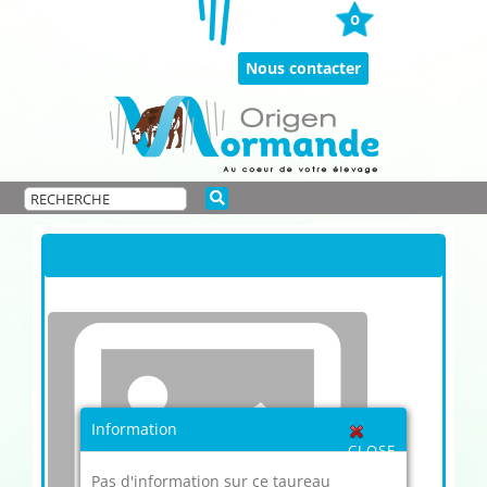
Passer
0
au
contenu
Nous contacter
Information
CLOSE
Pas d'information sur ce taureau