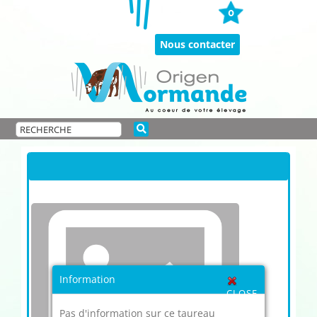
Passer
0
au
contenu
Nous contacter
Information
CLOSE
Pas d'information sur ce taureau