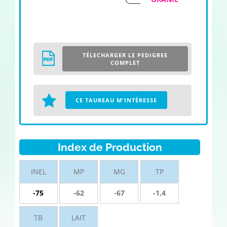
TÉLECHARGER LE PEDIGREE
COMPLET
CE TAUREAU M'INTÉRESSE
Index de Production
INEL
MP
MG
TP
-75
-62
-67
-1,4
TB
LAIT