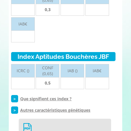
(0,65)
0,3
IAB€
Index Aptitudes Bouchères JBF
CONF
ICRC ()
IAB ()
IAB€
(0,65)
0,5
>
Que signifient ces index ?
>
Autres caractéristiques génétiques