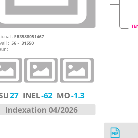
TE
ional :
FR3588051467
vail :
56
-
31550
ur :
ISU
27
INEL
-62
MO
-1.3
Indexation 04/2026