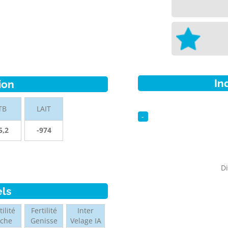
In
ion
TB
LAIT
-
5,2
-974
Di
els
tilité
Fertilité
Inter
ache
Genisse
Velage IA