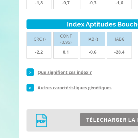
-1,8
-0,7
-0,3
-1,6
Index Aptitudes Bouch
CONF
ICRC ()
IAB ()
IAB€
(0,95)
-2,2
0,1
-0,6
-28,4
>
Que signifient ces index ?
>
Autres caractéristiques génétiques
TÉLECHARGER LA 