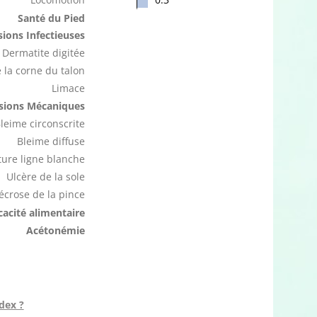
Santé du Pied
ions Infectieuses
Dermatite digitée
 la corne du talon
Limace
sions Mécaniques
leime circonscrite
Bleime diffuse
ure ligne blanche
Ulcère de la sole
écrose de la pince
icacité alimentaire
Acétonémie
dex ?