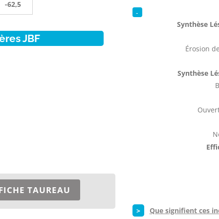
-62,5
-
Synthèse Lés
ères JBF
Érosion de
Synthèse Lé
B
Ouvert
N
Eff
FICHE TAUREAU
>
Que signifient ces in