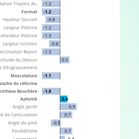
tation Trayons Av.
-1.2
Format
-1.2
Hauteur Sacrum
-0.8
Largeur Poitrine
-1.2
rofondeur Poitrine
-1.3
Largeur Ischions
-0.6
Inclinaison Bassin
-1.3
ctitude du Dessus
0.5
t d'Engraissement
Musculature
-1.1
Vache de réforme
ynthèse Bouchère
-1.8
Aplomb
0.4
Angle Jarret
0.9
é de l'articulation
0.7
Angle du pied
-0.5
Parallélisme
0.7
Locomotion
0.3