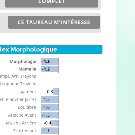
COMPLET
CE TAUREAU M'INTÉRESSE
dex Morphologique
Morphologie
-1.3
Mamelle
-1.2
Impl. Arr. Trayons
Longueur Trayons
Ligament
-0.3
st. Plancher Jarret
-1.5
Equilibre
-1.0
Attache Avant
-1.5
Attache Arrière
-0.4
Ecart Avant
-1.1