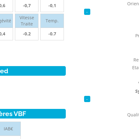
Orien
0,6
-0,7
-0,1
-
Vitesse
gévité
Temp.
Traite
0,4
-0.2
-0.7
P
Re
Eta
ied
S
-
ères VBF
Qualit
IAB€