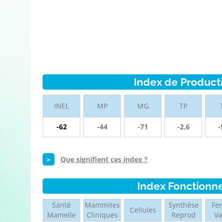
Index de Product
INEL
MP
MG
TP
-62
-44
-71
-2,6
-
>
Que signifient ces index ?
Index Fonctionn
Santé
Mammites
Synthèse
Fer
Cellules
Mamelle
Cliniques
Reprod
V