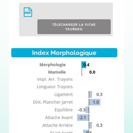
TÉLECHARGER LA FICHE
TAUREAU
Index Morphologique
Morphologie
0.4
Mamelle
0.0
Impl. Arr. Trayons
Longueur Trayons
Ligament
0.3
Dist. Plancher Jarret
1.0
Equilibre
-0.3
Attache Avant
-2.1
Attache Arrière
0.3
Ecart Avant
-0.5