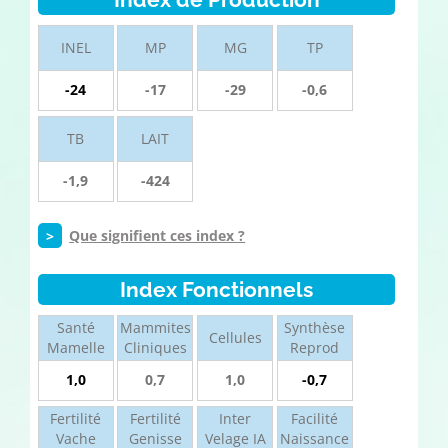
INEL
MP
MG
TP
-24
-17
-29
-0,6
TB
LAIT
-1,9
-424
>
Que signifient ces index ?
Index Fonctionnels
Santé
Mammites
Synthèse
Cellules
Mamelle
Cliniques
Reprod
1,0
0,7
1,0
-0,7
Fertilité
Fertilité
Inter
Facilité
Vache
Genisse
Velage IA
Naissance