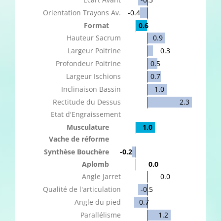
Orientation Trayons Av.
-0.4
Format
0.6
Hauteur Sacrum
0.9
Largeur Poitrine
0.3
Profondeur Poitrine
0.5
Largeur Ischions
0.7
Inclinaison Bassin
1.0
Rectitude du Dessus
2.3
Etat d'Engraissement
Musculature
1.0
Vache de réforme
Synthèse Bouchère
-0.2
Aplomb
0.0
Angle Jarret
0.0
Qualité de l'articulation
-0.5
Angle du pied
-0.7
Parallélisme
1.2