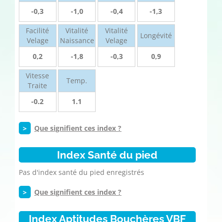
-0,3
-1,0
-0,4
-1,3
Facilité
Vitalité
Vitalité
Longévité
Velage
Naissance
Velage
0,2
-1,8
-0,3
0,9
Vitesse
Temp.
Traite
-0.2
1.1
>
Que signifient ces index ?
Index Santé du pied
Pas d'index santé du pied enregistrés
>
Que signifient ces index ?
Index Aptitudes Bouchères VBF