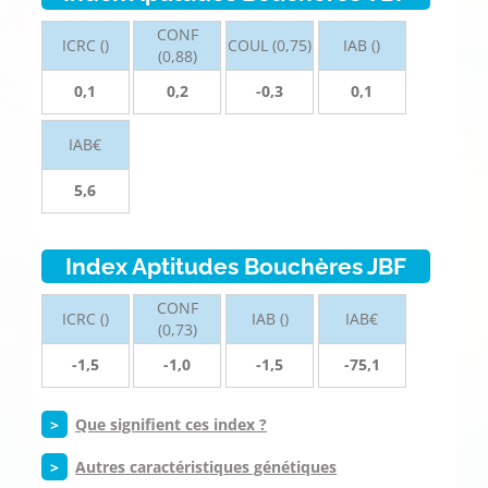
CONF
ICRC ()
COUL (0,75)
IAB ()
(0,88)
0,1
0,2
-0,3
0,1
IAB€
5,6
Index Aptitudes Bouchères JBF
CONF
ICRC ()
IAB ()
IAB€
(0,73)
-1,5
-1,0
-1,5
-75,1
>
Que signifient ces index ?
>
Autres caractéristiques génétiques