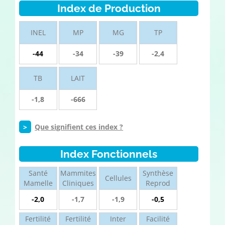
Index de Production
INEL
MP
MG
TP
-44
-34
-39
-2,4
TB
LAIT
-1,8
-666
>
Que signifient ces index ?
Index Fonctionnels
Santé
Mammites
Synthèse
Cellules
Mamelle
Cliniques
Reprod
-2,0
-1,7
-1,9
-0,5
Fertilité
Fertilité
Inter
Facilité