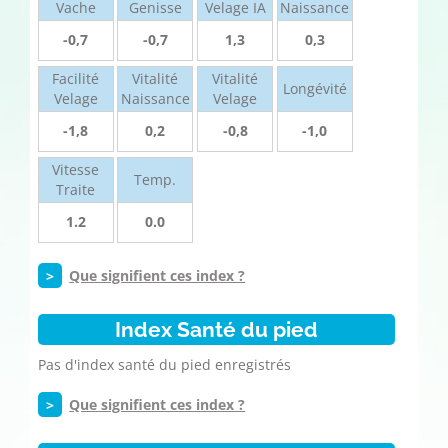
Vache
Genisse
Velage IA
Naissance
-0,7
-0,7
1,3
0,3
Facilité
Vitalité
Vitalité
Longévité
Velage
Naissance
Velage
-1,8
0,2
-0,8
-1,0
Vitesse
Temp.
Traite
1.2
0.0
>
Que signifient ces index ?
Index Santé du pied
Pas d'index santé du pied enregistrés
>
Que signifient ces index ?