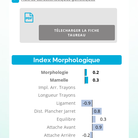
TÉLECHARGER LA FICHE
TAUREAU
Index Morphologique
Morphologie
0.2
Mamelle
0.3
Impl. Arr. Trayons
Longueur Trayons
Ligament
-0.9
Dist. Plancher Jarret
0.8
Equilibre
0.3
Attache Avant
0.9
Attache Arrière
-0.2