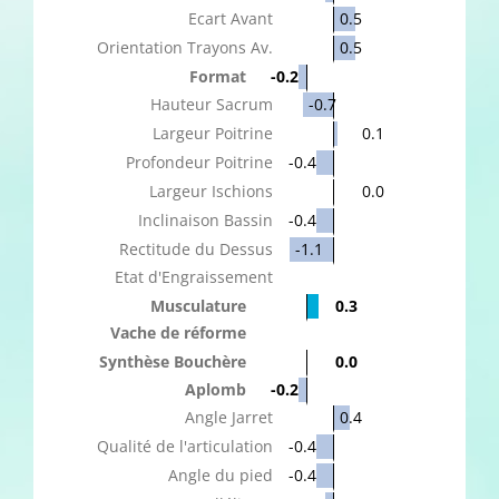
Ecart Avant
0.5
Orientation Trayons Av.
0.5
Format
-0.2
Hauteur Sacrum
-0.7
Largeur Poitrine
0.1
Profondeur Poitrine
-0.4
Largeur Ischions
0.0
Inclinaison Bassin
-0.4
Rectitude du Dessus
-1.1
Etat d'Engraissement
Musculature
0.3
Vache de réforme
Synthèse Bouchère
0.0
Aplomb
-0.2
Angle Jarret
0.4
Qualité de l'articulation
-0.4
Angle du pied
-0.4