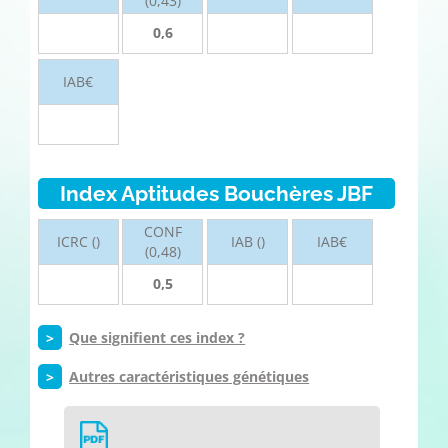
(0,43)
0,6
IAB€
Index Aptitudes Bouchères JBF
CONF
ICRC ()
IAB ()
IAB€
(0,48)
0,5
>
Que signifient ces index ?
>
Autres caractéristiques génétiques