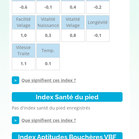
-0,6
-0,1
0,4
-0,2
Facilité
Vitalité
Vitalité
Longévité
Velage
Naissance
Velage
1,0
0,3
0,8
-0,1
Vitesse
Temp.
Traite
1.1
0.1
>
Que signifient ces index ?
Index Santé du pied
Pas d'index santé du pied enregistrés
>
Que signifient ces index ?
Index Aptitudes Bouchères VBF