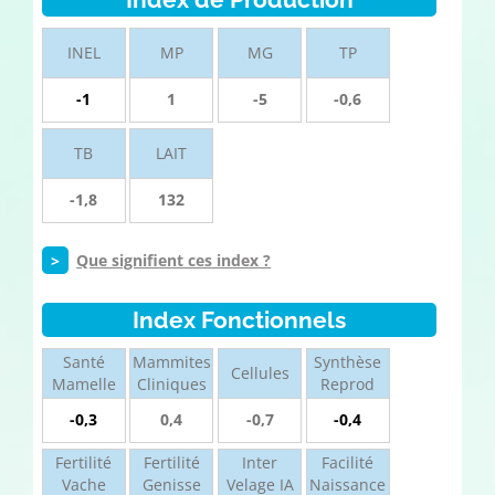
INEL
MP
MG
TP
-1
1
-5
-0,6
TB
LAIT
-1,8
132
>
Que signifient ces index ?
Index Fonctionnels
Santé
Mammites
Synthèse
Cellules
Mamelle
Cliniques
Reprod
-0,3
0,4
-0,7
-0,4
Fertilité
Fertilité
Inter
Facilité
Vache
Genisse
Velage IA
Naissance