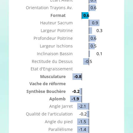
Orientation Trayons Av.
0.6
Format
0.6
Hauteur Sacrum
0.9
Largeur Poitrine
0.3
Profondeur Poitrine
0.6
Largeur Ischions
0.5
Inclinaison Bassin
0.1
Rectitude du Dessus
-0.5
Etat d'Engraissement
Musculature
-0.8
Vache de réforme
Synthèse Bouchère
-0.2
Aplomb
-1.9
Angle Jarret
-2.1
Qualité de l'articulation
-0.2
Angle du pied
-1.5
Parallélisme
-1.4