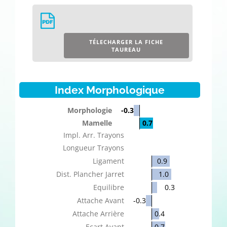
TÉLECHARGER LA FICHE
TAUREAU
Index Morphologique
Morphologie
-0.3
Mamelle
0.7
Impl. Arr. Trayons
Longueur Trayons
Ligament
0.9
Dist. Plancher Jarret
1.0
Equilibre
0.3
Attache Avant
-0.3
Attache Arrière
0.4
Ecart Avant
0.7