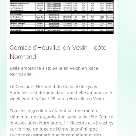
Comice d’Houville-en-Vexin – côté
Normand
Belle ambiance à Houville en Vexin en Race
Normande.
Le Concours Normand du Comice de Lyons
Andelles s’est déroulé dans une belle ambiance le
week-end des 24 et 25 juin à Houville en Vexin.
Tous les ingrédients étaient là : une météo
clémente, une organisation sans faille côté Comice
et Association Normande, 11 éleveurs et 42 vaches
sur le ring, un juge de l’Orne (Jean-Philippe
Duchange) sympathique et compétent et des